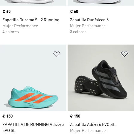
Precio
€ 65
Precio
€ 60
Zapatilla Duramo SL 2 Running
Zapatilla Runfalcon 6
Mujer Performance
Mujer Performance
4 colores
3 colores
Añadir a la lista de deseos
Añ
Precio
€ 150
Precio
€ 150
ZAPATILLA DE RUNNING Adizero
Zapatilla Adizero EVO SL
EVO SL
Mujer Performance