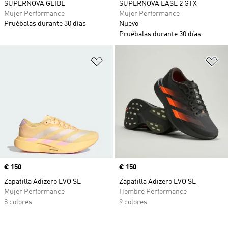
SUPERNOVA GLIDE
SUPERNOVA EASE 2 GTX
Mujer Performance
Mujer Performance
Pruébalas durante 30 días
Nuevo
Pruébalas durante 30 días
Añadir a la lista de deseos
Añ
Precio
€ 150
Precio
€ 150
Zapatilla Adizero EVO SL
Zapatilla Adizero EVO SL
Mujer Performance
Hombre Performance
8 colores
9 colores