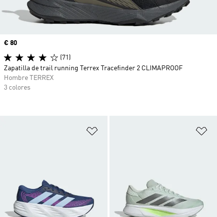
Precio
€ 80
(71)
Zapatilla de trail running Terrex Tracefinder 2 CLIMAPROOF
Hombre TERREX
3 colores
Añadir a la lista de deseos
Añ