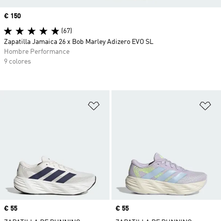
Precio
€ 150
(67)
Zapatilla Jamaica 26 x Bob Marley Adizero EVO SL
Hombre Performance
9 colores
Añadir a la lista de deseos
Añ
Precio
€ 55
Precio
€ 55