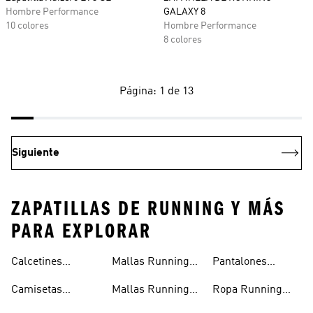
Hombre Performance
GALAXY 8
10 colores
Hombre Performance
8 colores
Página: 1 de 13
Siguiente
ZAPATILLAS DE RUNNING Y MÁS
PARA EXPLORAR
Calcetines
Mallas Running
Pantalones
Running
Hombre
Running Mujer
Camisetas
Mallas Running
Ropa Running
Running
Mujer
Hombre