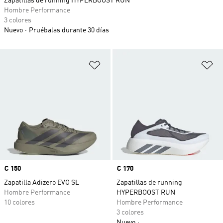
Zapatillas de running HYPERBOOST RUN
Hombre Performance
3 colores
Nuevo
Pruébalas durante 30 días
Añadir a la lista de deseos
Añ
Precio
€ 150
Precio
€ 170
Zapatilla Adizero EVO SL
Zapatillas de running
Hombre Performance
HYPERBOOST RUN
10 colores
Hombre Performance
3 colores
Nuevo