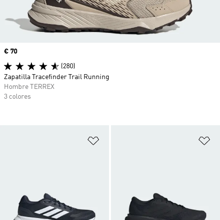
Precio
€ 70
(280)
Zapatilla Tracefinder Trail Running
Hombre TERREX
3 colores
Añadir a la lista de deseos
Añ