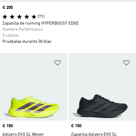
Precio
€ 200
(71)
Zapatilla de running HYPERBOOST EDGE
Hombre Performance
5 colores
Pruébalas durante 30 días
Añadir a la lista de deseos
Añ
Precio
€ 150
Precio
€ 150
Adizero EVO SL Woven
Zapatilla Adizero EVO SL