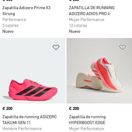
Zapatilla Adizero Prime X3
ZAPATILLA DE RUNNING
Strung
ADIZERO ADIOS PRO 4
Performance
Mujer Performance
5 colores
12 colores
Nuevo
Nuevo
Añadir a la lista de deseos
Añ
Precio
€ 200
Precio
€ 200
Zapatilla de running ADIZERO
Zapatilla de running
TAKUMI SEN 11
HYPERBOOST EDGE
Hombre Performance
Mujer Performance