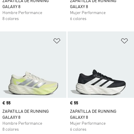
ZAPATILLA DE RUNNING
ZAPATILLA DE RUNNING
GALAXY 8
GALAXY 8
Hombre Performance
Mujer Performance
8 colores
6 colores
Añadir a la lista de deseos
Añ
Precio
€ 55
Precio
€ 55
ZAPATILLA DE RUNNING
ZAPATILLA DE RUNNING
GALAXY 8
GALAXY 8
Hombre Performance
Mujer Performance
8 colores
6 colores