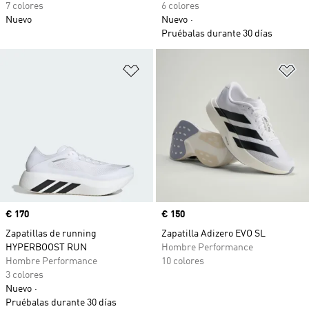
7 colores
6 colores
Nuevo
Nuevo
Pruébalas durante 30 días
Añadir a la lista de deseos
Añ
Precio
€ 170
Precio
€ 150
Zapatillas de running
Zapatilla Adizero EVO SL
HYPERBOOST RUN
Hombre Performance
Hombre Performance
10 colores
3 colores
Nuevo
Pruébalas durante 30 días