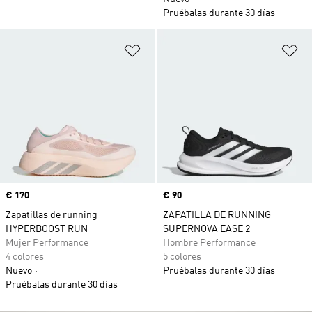
Pruébalas durante 30 días
Añadir a la lista de deseos
Añ
Precio
€ 170
Precio
€ 90
Zapatillas de running
ZAPATILLA DE RUNNING
HYPERBOOST RUN
SUPERNOVA EASE 2
Mujer Performance
Hombre Performance
4 colores
5 colores
Nuevo
Pruébalas durante 30 días
Pruébalas durante 30 días