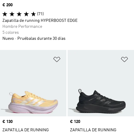
Precio
€ 200
(71)
Zapatilla de running HYPERBOOST EDGE
Hombre Performance
5 colores
Nuevo
Pruébalas durante 30 días
Añadir a la lista de deseos
Añ
Precio
€ 130
Precio
€ 120
ZAPATILLA DE RUNNING
ZAPATILLA DE RUNNING