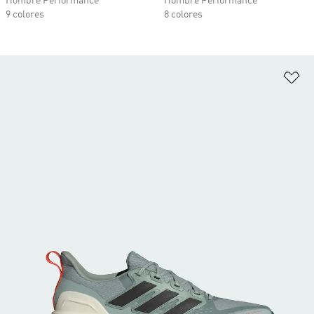
Hombre Performance
Hombre Performance
9 colores
8 colores
Añ