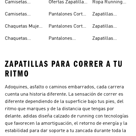
Camisetas
Ofertas Zapatillas
Ropa Running
Running Hombre
Running
Mujer
Camisetas
Pantalones Cortos
Zapatillas
Running Mujer
Running Hombre
Running
Chaquetas Mujer
Pantalones Cortos
Zapatillas
Running
Running Mujer
Running Hombre
Chaquetas
Pantalones
Zapatillas
Running Hombre
Running Hombre
Running Mujer
ZAPATILLAS PARA CORRER A TU
RITMO
Adoquines, asfalto o caminos embarrados, cada carrera
cuenta una historia diferente. La sensación de correr es
diferente dependiendo de la superficie bajo tus pies, del
ritmo que marques y de la distancia que tengas por
delante. adidas diseña calzado de running con tecnologías
que favorecen la amortiguación, el retorno de energía y la
estabilidad para dar soporte a tu zancada durante toda la