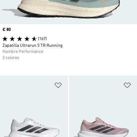
Precio
€ 80
(167)
Zapatilla Ultrarun 5 TR Running
Hombre Performance
2 colores
Añadir a la lista de deseos
Añ