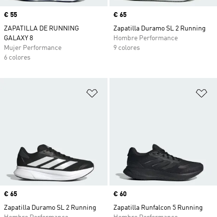
Precio
€ 55
Precio
€ 65
ZAPATILLA DE RUNNING
Zapatilla Duramo SL 2 Running
GALAXY 8
Hombre Performance
Mujer Performance
9 colores
6 colores
Añadir a la lista de deseos
Añ
Precio
€ 65
Precio
€ 60
Zapatilla Duramo SL 2 Running
Zapatilla Runfalcon 5 Running