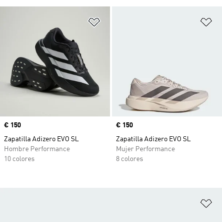
Añadir a la lista de deseos
Añ
Precio
€ 150
Precio
€ 150
Zapatilla Adizero EVO SL
Zapatilla Adizero EVO SL
Hombre Performance
Mujer Performance
10 colores
8 colores
Añ