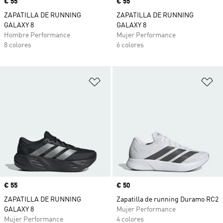
Precio
€ 55
Precio
€ 55
ZAPATILLA DE RUNNING
ZAPATILLA DE RUNNING
GALAXY 8
GALAXY 8
Hombre Performance
Mujer Performance
8 colores
6 colores
Añadir a la lista de deseos
Añ
Precio
€ 55
Precio
€ 50
ZAPATILLA DE RUNNING
Zapatilla de running Duramo RC2
GALAXY 8
Mujer Performance
Mujer Performance
4 colores