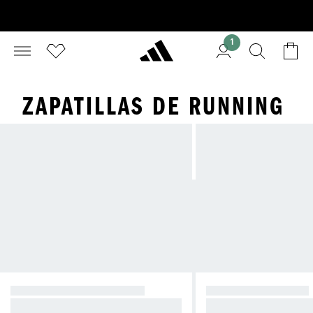
1
ZAPATILLAS DE RUNNING
RUNNING COMPETICIÓN
RUNNING URBANO
Diseñadas para batir récords.
Máxima comodidad pa