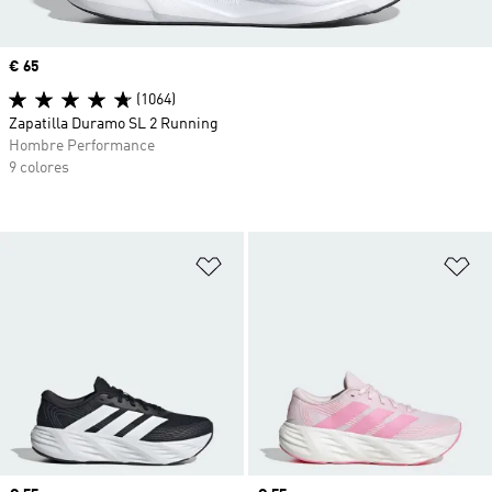
Precio
€ 65
(1064)
Zapatilla Duramo SL 2 Running
Hombre Performance
9 colores
Añadir a la lista de deseos
Añ