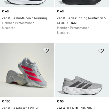
Precio
€ 60
Precio
€ 60
Zapatilla Runfalcon 5 Running
Zapatilla de running Runfalcon 6
Hombre Performance
CLOUDFOAM
8 colores
Hombre Performance
8 colores
Añadir a la lista de deseos
Añ
Precio
€ 150
Precio
€ 55
Zapatilla Adizero EVO SL
ZAPATILLA DE RUNNING