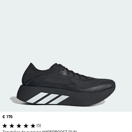
Precio
€ 170
(5)