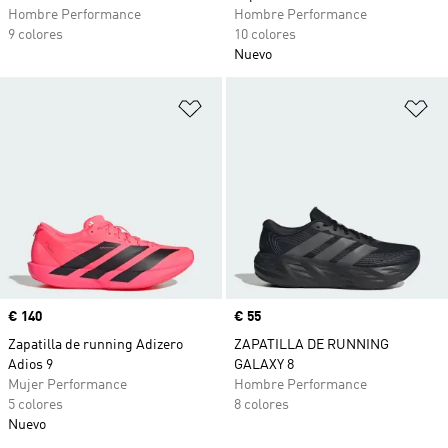
Hombre Performance
Hombre Performance
9 colores
10 colores
Nuevo
Añadir a la lista de deseos
Añ
Precio
€ 140
Precio
€ 55
Zapatilla de running Adizero
ZAPATILLA DE RUNNING
Adios 9
GALAXY 8
Mujer Performance
Hombre Performance
5 colores
8 colores
Nuevo