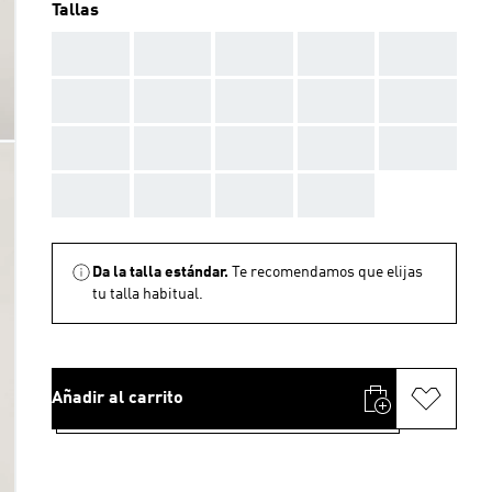
Tallas
AAA
AAA
AAA
AAA
AAA
AAA
AAA
AAA
AAA
AAA
AAA
AAA
AAA
AAA
AAA
AAA
AAA
AAA
AAA
Da la talla estándar.
Te recomendamos que elijas
tu talla habitual.
Añadir al carrito