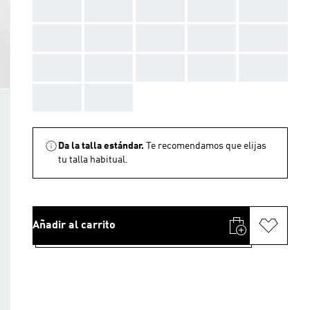
AAA
AAA
AAA
AAA
AAA
AAA
AAA
AAA
AAA
AAA
AAA
AAA
AAA
AAA
AAA
AAA
AAA
Da la talla estándar.
Te recomendamos que elijas
tu talla habitual.
Añadir al carrito