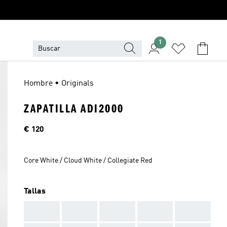
1
Hombre • Originals
ZAPATILLA ADI2000
Precio
€ 120
Core White / Cloud White / Collegiate Red
Tallas
AAA
AAA
AAA
AAA
AAA