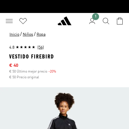
1
/
/
Inicio
Niños
Ropa
4.8
(56)
VESTIDO FIREBIRD
Precio rebajado
€ 40
€ 50 Último mejor precio
-20%
Descuento
€ 50 Precio original