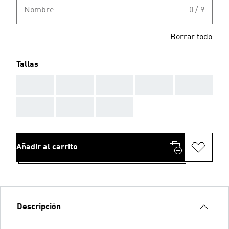
Nombre
0 / 9
Borrar todo
Tallas
AAA
AAA
AAA
AAA
AAA
AAA
AAA
AAA
Añadir al carrito
Descripción