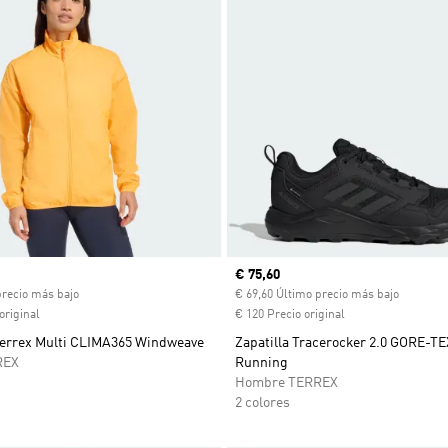
ual
Precio actual
€ 75,60
precio más bajo
€ 69,60 Último precio más bajo
original
€ 120 Precio original
errex Multi CLIMA365 Windweave
Zapatilla Tracerocker 2.0 GORE-TEX
REX
Running
Hombre TERREX
2 colores