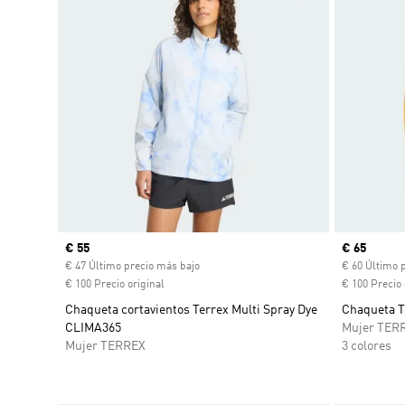
Precio actual
€ 55
Precio act
€ 65
€ 47 Último precio más bajo
€ 60 Último 
€ 100 Precio original
€ 100 Precio 
Chaqueta cortavientos Terrex Multi Spray Dye
Chaqueta T
CLIMA365
Mujer TER
Mujer TERREX
3 colores