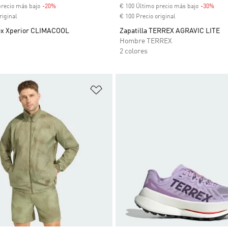
precio más bajo
-20%
Descuento
€ 100 Último precio más bajo
-30%
Desc
riginal
€ 100 Precio original
ex Xperior CLIMACOOL
Zapatilla TERREX AGRAVIC LITE
Hombre TERREX
2 colores
sta de deseos
Añadir a la lista de deseos