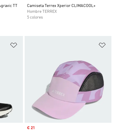
Agravic TT
Camiseta Terrex Xperior CLIMACOOL+
Hombre TERREX
5 colores
Añadir a la lista de deseos
Añadir a la
Precio de venta
€ 21