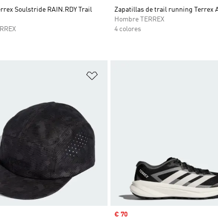
errex Soulstride RAIN.RDY Trail
Zapatillas de trail running Terrex 
Hombre TERREX
ERREX
4 colores
sta de deseos
Añadir a la lista de deseos
venta
Precio de venta
€ 70