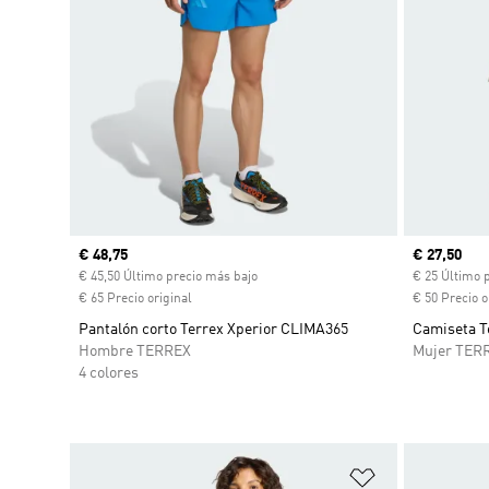
Precio actual
€ 48,75
Precio act
€ 27,50
€ 45,50 Último precio más bajo
€ 25 Último 
€ 65 Precio original
€ 50 Precio o
Pantalón corto Terrex Xperior CLIMA365
Camiseta T
Hombre TERREX
Mujer TER
4 colores
Añadir a la li