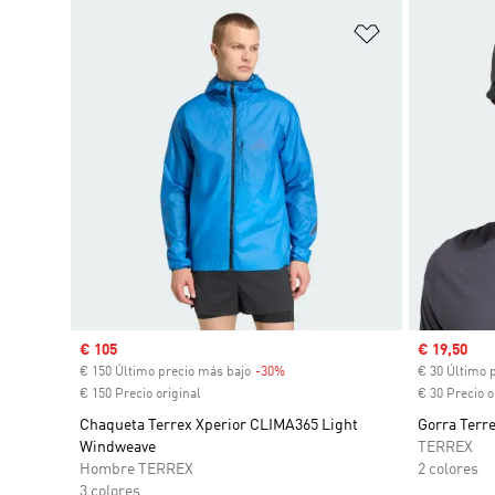
Añadir a la li
Precio de venta
€ 105
Precio de 
€ 19,50
€ 150 Último precio más bajo
-30%
Descuento
€ 30 Último 
€ 150 Precio original
€ 30 Precio o
Chaqueta Terrex Xperior CLIMA365 Light
Gorra Terr
Windweave
TERREX
Hombre TERREX
2 colores
3 colores