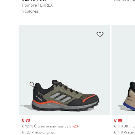
Hombre TERREX
4 colores
Añadir a la li
Precio de venta
€ 90
Precio de 
€ 88
€ 92,40 Último precio más bajo
-2%
Descuento
€ 110 Último
€ 120 Precio original
€ 110 Precio 