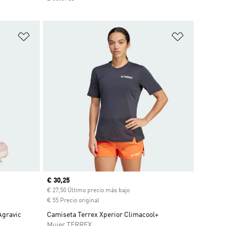
Añadir a la lista de deseos
Añadir a la
Precio actual
€ 30,25
ento
€ 27,50 Último precio más bajo
€ 55 Precio original
Agravic
Camiseta Terrex Xperior Climacool+
Mujer TERREX