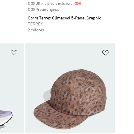
uento
€ 30 Último precio más bajo
-30%
Descuento
€ 30 Precio original
Gorra Terrex Climacool 5-Panel Graphic
TERREX
2 colores
Añadir a la lista de deseos
Añadir a la