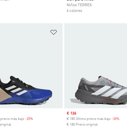
Niños TERREX
4 colores
sta de deseos
Añadir a la lista de deseos
venta
Precio de venta
€ 126
 precio más bajo
-20%
Descuento
€ 180 Último precio más bajo
-30%
Desc
original
€ 180 Precio original