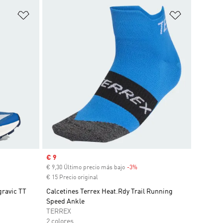
Añadir a la lista de deseos
Añadir a la
Precio de venta
€ 9
uento
€ 9,30 Último precio más bajo
-3%
Descuento
€ 15 Precio original
gravic TT
Calcetines Terrex Heat.Rdy Trail Running
Speed Ankle
TERREX
2 colores