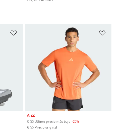
Añadir a la lista de deseos
Añadir a la
Precio de venta
€ 44
uento
€ 55 Último precio más bajo
-20%
Descuento
€ 55 Precio original