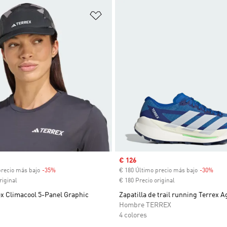
sta de deseos
Añadir a la lista de deseos
venta
Precio de venta
€ 126
precio más bajo
-35%
Descuento
€ 180 Último precio más bajo
-30%
Desc
riginal
€ 180 Precio original
ex Climacool 5-Panel Graphic
Zapatilla de trail running Terrex A
Hombre TERREX
4 colores