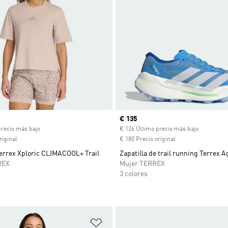
ual
Precio actual
€ 135
precio más bajo
€ 126 Último precio más bajo
riginal
€ 180 Precio original
errex Xploric CLIMACOOL+ Trail
Zapatilla de trail running Terrex A
REX
Mujer TERREX
3 colores
sta de deseos
Añadir a la lista de deseos