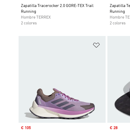
Zapatilla Tracerocker 2.0 GORE-TEX Trail
Zapatilla T
Running
Running
Hombre TERREX
Hombre T
2 colores
2 colores
Añadir a la li
Precio de venta
€ 105
Precio de 
€ 28