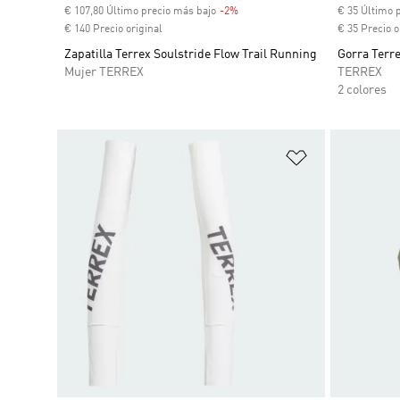
€ 107,80 Último precio más bajo
-2%
Descuento
€ 35 Último 
€ 140 Precio original
€ 35 Precio o
Zapatilla Terrex Soulstride Flow Trail Running
Gorra Terr
Mujer TERREX
TERREX
2 colores
Añadir a la li