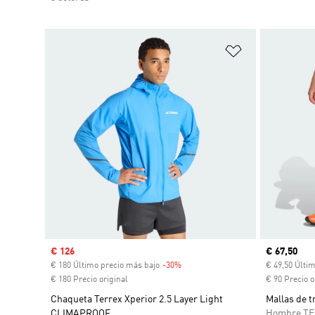
Añadir a la li
Precio de venta
€ 126
Precio act
€ 67,50
€ 180 Último precio más bajo
-30%
Descuento
€ 49,50 Últi
€ 180 Precio original
€ 90 Precio o
Chaqueta Terrex Xperior 2.5 Layer Light
Mallas de t
CLIMAPROOF
Hombre T