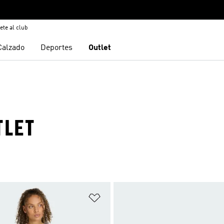
ete al club
Calzado
Deportes
Outlet
TLET
sta de deseos
Añadir a la lista de deseos