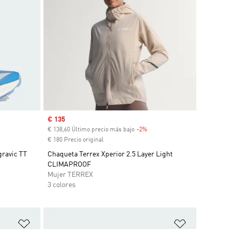
Precio de venta
€ 135
€ 138,60 Último precio más bajo
-2%
Descuento
€ 180 Precio original
gravic TT
Chaqueta Terrex Xperior 2.5 Layer Light
CLIMAPROOF
Mujer TERREX
3 colores
Añadir a la lista de deseos
Añadir a la