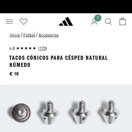
1
/
/
Inicio
Fútbol
Accesorios
4.8
(173)
TACOS CÓNICOS PARA CÉSPED NATURAL
HÚMEDO
Precio
€ 18