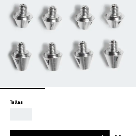
Tallas
AAA