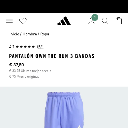
1
/
/
Inicio
Hombre
Ropa
4.7
(56)
PANTALÓN OWN THE RUN 3 BANDAS
Precio actual
€ 37,50
€ 33,75 Último mejor precio
€ 75 Precio original