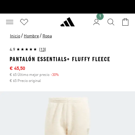
1
/
/
Inicio
Hombre
Ropa
4.9
(13)
PANTALÓN ESSENTIALS+ FLUFFY FLEECE
Precio rebajado
€ 45,50
€ 65 Último mejor precio
-30%
Descuento
€ 65 Precio original