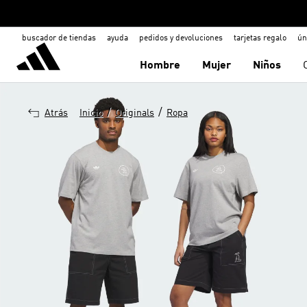
buscador de tiendas
ayuda
pedidos y devoluciones
tarjetas regalo
ún
Hombre
Mujer
Niños
/
/
Atrás
Inicio
Originals
Ropa