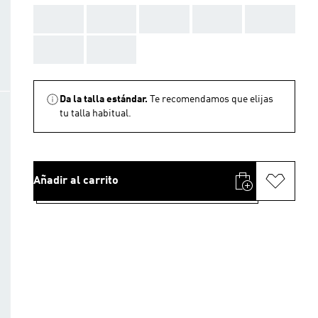
AAA
AAA
AAA
AAA
AAA
AAA
AAA
Da la talla estándar.
Te recomendamos que elijas
tu talla habitual.
Añadir al carrito