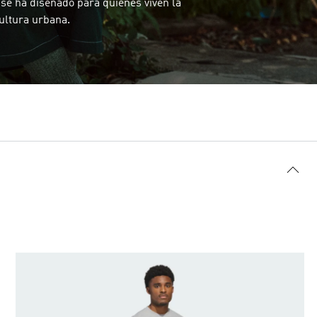
 se ha diseñado para quienes viven la
ultura urbana.