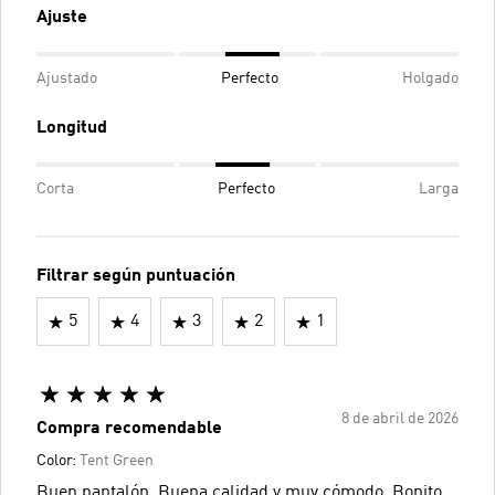
Ajuste
Ajustado
Perfecto
Holgado
Longitud
Corta
Perfecto
Larga
Filtrar según puntuación
5
4
3
2
1
8 de abril de 2026
Compra recomendable
Color:
Tent Green
Buen pantalón. Buena calidad y muy cómodo. Bonito