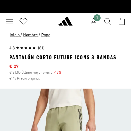
1
/
/
Inicio
Hombre
Ropa
4.8
(81)
PANTALÓN CORTO FUTURE ICONS 3 BANDAS
Precio rebajado
€ 27
€ 31,05 Último mejor precio
-13%
Descuento
€ 45 Precio original