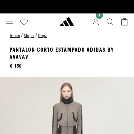
1
/
/
Inicio
Mujer
Ropa
PANTALÓN CORTO ESTAMPADO ADIDAS BY
AVAVAV
Precio
€ 150