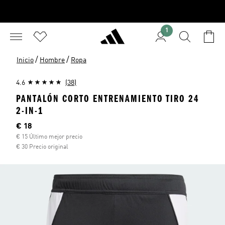
1
/
/
Inicio
Hombre
Ropa
4.6
(38)
PANTALÓN CORTO ENTRENAMIENTO TIRO 24
2-IN-1
Precio actual
€ 18
€ 15 Último mejor precio
€ 30 Precio original