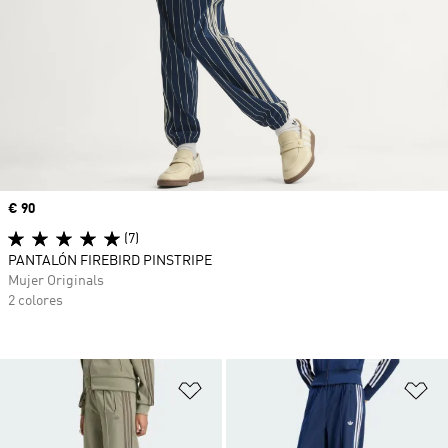
Precio
€ 90
(7)
PANTALÓN FIREBIRD PINSTRIPE
Mujer Originals
2 colores
Añadir a la lista de deseos
Añ