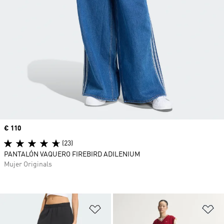
Precio
€ 110
(23)
PANTALÓN VAQUERO FIREBIRD ADILENIUM
Mujer Originals
Añadir a la lista de deseos
Añ