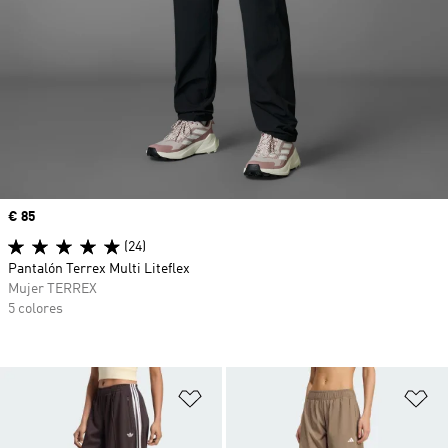
Precio
€ 85
(24)
Pantalón Terrex Multi Liteflex
Mujer TERREX
5 colores
Añadir a la lista de deseos
Añ