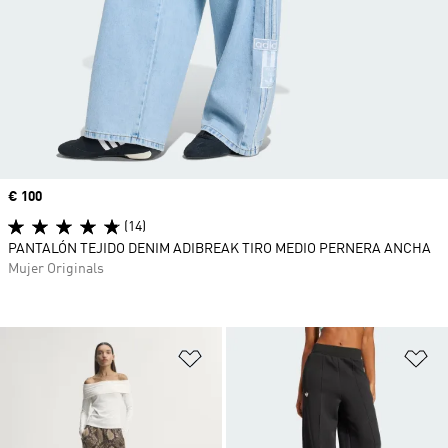
Precio
€ 100
(14)
PANTALÓN TEJIDO DENIM ADIBREAK TIRO MEDIO PERNERA ANCHA
Mujer Originals
Añadir a la lista de deseos
Añ