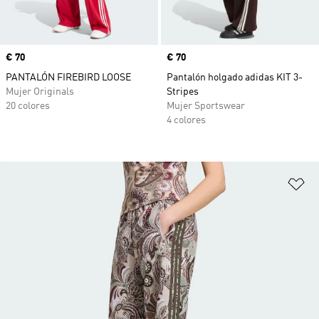
Precio
€ 70
Precio
€ 70
PANTALÓN FIREBIRD LOOSE
Pantalón holgado adidas KIT 3-
Mujer Originals
Stripes
20 colores
Mujer Sportswear
4 colores
Añ