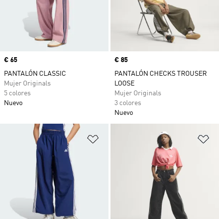
Precio
€ 65
Precio
€ 85
PANTALÓN CLASSIC
PANTALÓN CHECKS TROUSER
Mujer Originals
LOOSE
5 colores
Mujer Originals
Nuevo
3 colores
Nuevo
Añadir a la lista de deseos
Añ