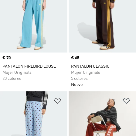
Precio
€ 70
Precio
€ 65
PANTALÓN FIREBIRD LOOSE
PANTALÓN CLASSIC
Mujer Originals
Mujer Originals
20 colores
5 colores
Nuevo
Añadir a la lista de deseos
Añ