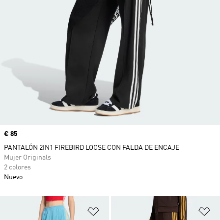
Precio
€ 85
PANTALÓN 2IN1 FIREBIRD LOOSE CON FALDA DE ENCAJE
Mujer Originals
2 colores
Nuevo
Añadir a la lista de deseos
Añ