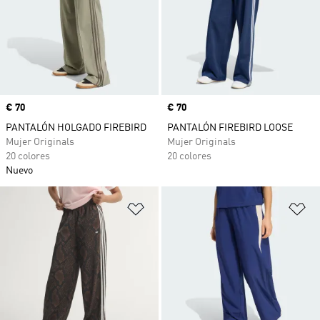
Precio
€ 70
Precio
€ 70
PANTALÓN HOLGADO FIREBIRD
PANTALÓN FIREBIRD LOOSE
Mujer Originals
Mujer Originals
20 colores
20 colores
Nuevo
Añadir a la lista de deseos
Añ