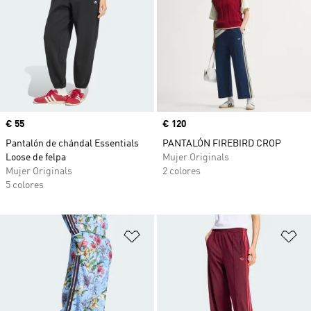
Precio
€ 55
Precio
€ 120
Pantalón de chándal Essentials
PANTALÓN FIREBIRD CROP
Loose de felpa
Mujer Originals
Mujer Originals
2 colores
5 colores
Añadir a la lista de deseos
Añ