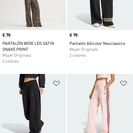
Precio
€ 70
Precio
€ 70
PANTALÓN WIDE LEG SATIN
Pantalón Adicolor Neuclassics
SNAKE PRINT
Mujer Originals
Mujer Originals
2 colores
2 colores
Añadir a la lista de deseos
Añ