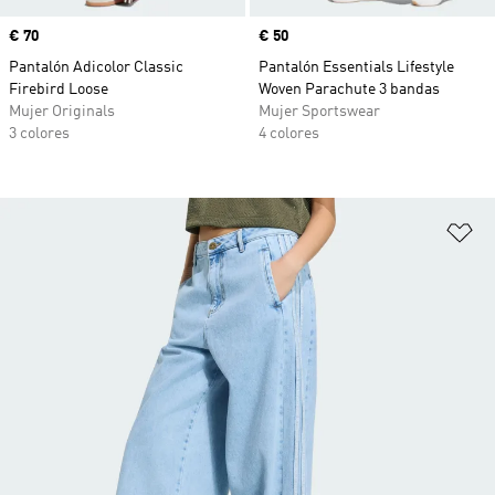
Precio
€ 70
Precio
€ 50
Pantalón Adicolor Classic
Pantalón Essentials Lifestyle
Firebird Loose
Woven Parachute 3 bandas
Mujer Originals
Mujer Sportswear
3 colores
4 colores
Añ