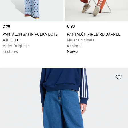
Precio
€ 70
Precio
€ 80
PANTALÓN SATIN POLKA DOTS
PANTALÓN FIREBIRD BARREL
WIDE LEG
Mujer Originals
Mujer Originals
4 colores
8 colores
Nuevo
Añ