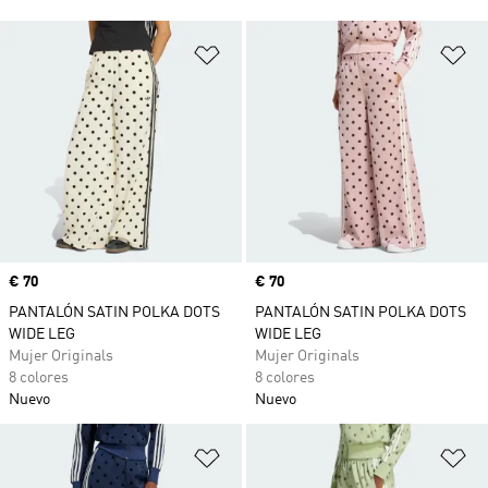
Añadir a la lista de deseos
Añ
Precio
€ 70
Precio
€ 70
PANTALÓN SATIN POLKA DOTS
PANTALÓN SATIN POLKA DOTS
WIDE LEG
WIDE LEG
Mujer Originals
Mujer Originals
8 colores
8 colores
Nuevo
Nuevo
Añadir a la lista de deseos
Añ