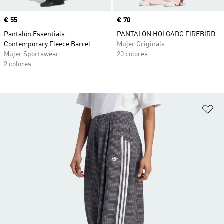
Precio
€ 55
Precio
€ 70
Pantalón Essentials
PANTALÓN HOLGADO FIREBIRD
Contemporary Fleece Barrel
Mujer Originals
Mujer Sportswear
20 colores
2 colores
Añ