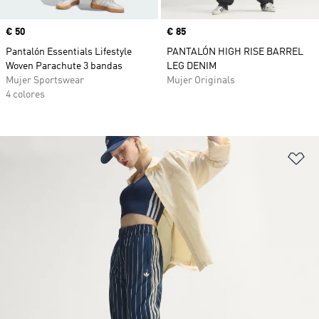
Precio
€ 50
Precio
€ 85
Pantalón Essentials Lifestyle
PANTALÓN HIGH RISE BARREL
Woven Parachute 3 bandas
LEG DENIM
Mujer Sportswear
Mujer Originals
4 colores
Añ