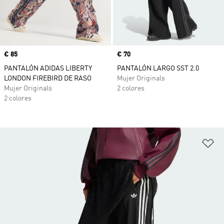
Precio
€ 85
Precio
€ 70
PANTALÓN ADIDAS LIBERTY
PANTALÓN LARGO SST 2.0
LONDON FIREBIRD DE RASO
Mujer Originals
Mujer Originals
2 colores
2 colores
Añ