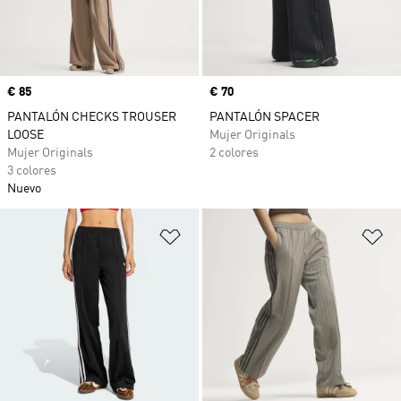
Precio
€ 85
Precio
€ 70
PANTALÓN CHECKS TROUSER
PANTALÓN SPACER
LOOSE
Mujer Originals
Mujer Originals
2 colores
3 colores
Nuevo
Añadir a la lista de deseos
Añ