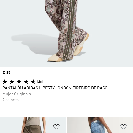
Precio
€ 85
(36)
PANTALÓN ADIDAS LIBERTY LONDON FIREBIRD DE RASO
Mujer Originals
2 colores
Añadir a la lista de deseos
Añ