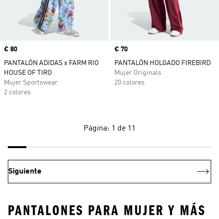
Precio
€ 80
Precio
€ 70
PANTALÓN ADIDAS x FARM RIO
PANTALÓN HOLGADO FIREBIRD
HOUSE OF TIRO
Mujer Originals
Mujer Sportswear
20 colores
2 colores
Página: 1 de 11
Siguiente
PANTALONES PARA MUJER Y MÁS