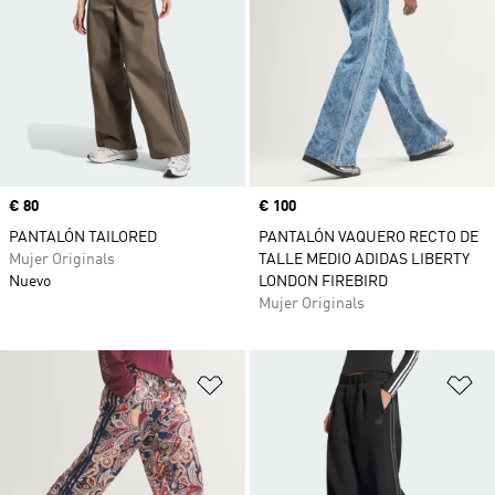
Precio
€ 80
Precio
€ 100
PANTALÓN TAILORED
PANTALÓN VAQUERO RECTO DE
Mujer Originals
TALLE MEDIO ADIDAS LIBERTY
Nuevo
LONDON FIREBIRD
Mujer Originals
Añadir a la lista de deseos
Añ