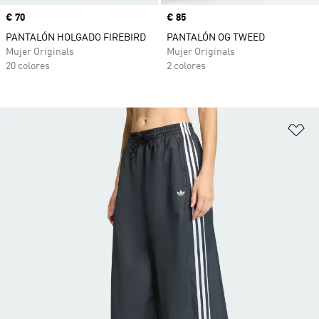
Precio
€ 70
Precio
€ 85
PANTALÓN HOLGADO FIREBIRD
PANTALÓN OG TWEED
Mujer Originals
Mujer Originals
20 colores
2 colores
Añ