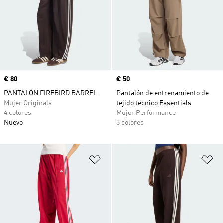
Precio
€ 80
Precio
€ 50
PANTALÓN FIREBIRD BARREL
Pantalón de entrenamiento de
Mujer Originals
tejido técnico Essentials
4 colores
Mujer Performance
Nuevo
3 colores
Añadir a la lista de deseos
Añ