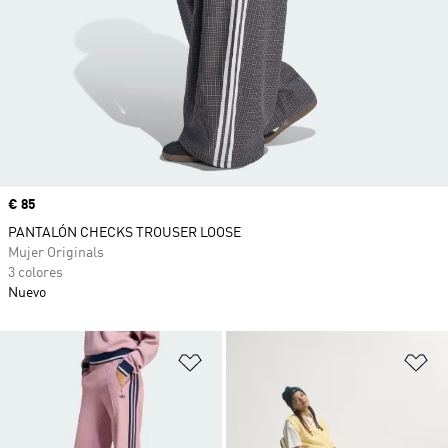
Precio
€ 85
PANTALÓN CHECKS TROUSER LOOSE
Mujer Originals
3 colores
Nuevo
Añadir a la lista de deseos
Añ