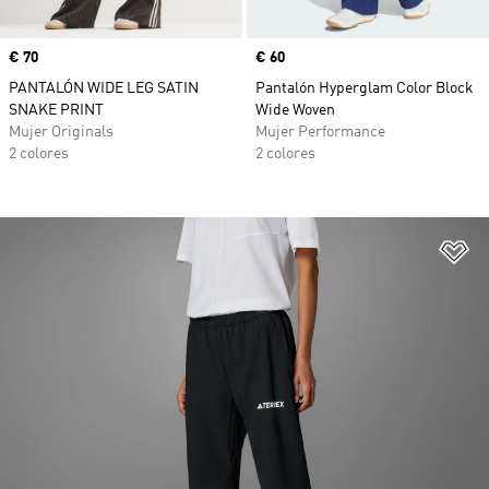
Precio
€ 70
Precio
€ 60
PANTALÓN WIDE LEG SATIN
Pantalón Hyperglam Color Block
SNAKE PRINT
Wide Woven
Mujer Originals
Mujer Performance
2 colores
2 colores
Añ