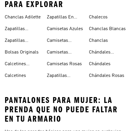
PARA EXPLORAR
Chanclas Adilette
Zapatillas En
Chalecos
Oferta
Zapatillas
Camisetas Azules
Chanclas Blancas
Sambas Blancas
Zapatillas
Camisetas
Chanclas
Superstar
Negras
Bolsas Originals
Camisetas
Chándales
Blancas
Originals
Blancos
Calcetines
Camisetas Rosas
Chándales
Tobilleros
Calcetines
Zapatillas
Chándales Rosas
Blancos
Campus
PANTALONES PARA MUJER: LA
PRENDA QUE NO PUEDE FALTAR
EN TU ARMARIO