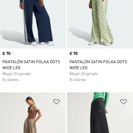
Precio
€ 70
Precio
€ 70
PANTALÓN SATIN POLKA DOTS
PANTALÓN SATIN POLKA DOTS
WIDE LEG
WIDE LEG
Mujer Originals
Mujer Originals
8 colores
8 colores
Añadir a la lista de deseos
Añ