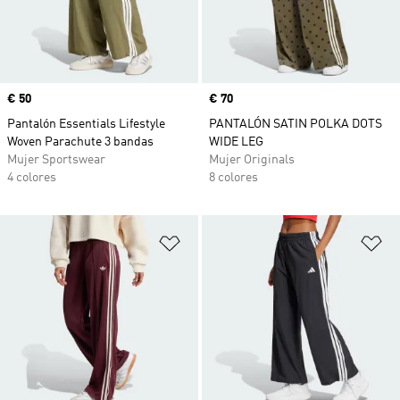
Precio
€ 50
Precio
€ 70
Pantalón Essentials Lifestyle
PANTALÓN SATIN POLKA DOTS
Woven Parachute 3 bandas
WIDE LEG
Mujer Sportswear
Mujer Originals
4 colores
8 colores
Añadir a la lista de deseos
Añ