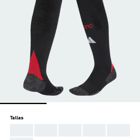
Tallas
AAA
AAA
AAA
AAA
AAA