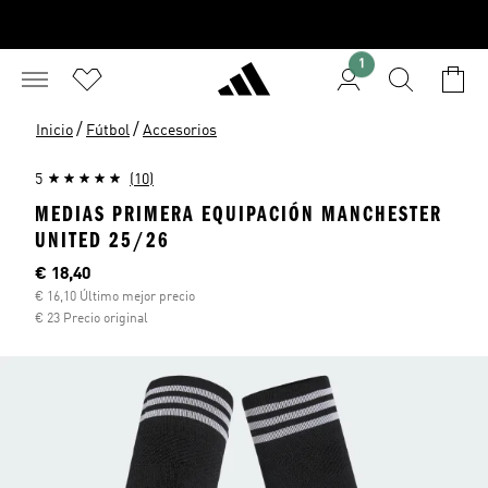
1
/
/
Inicio
Fútbol
Accesorios
5
(10)
MEDIAS PRIMERA EQUIPACIÓN MANCHESTER
UNITED 25/26
Precio actual
€ 18,40
€ 16,10 Último mejor precio
€ 23 Precio original