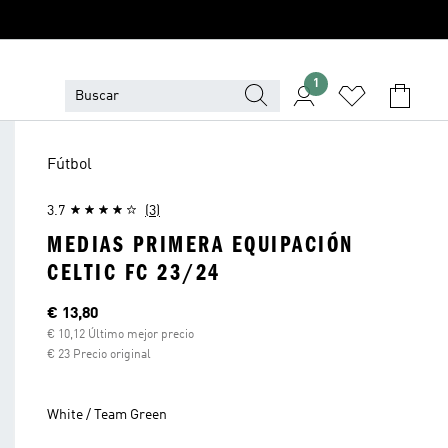
1
Fútbol
3.7
(3)
MEDIAS PRIMERA EQUIPACIÓN
CELTIC FC 23/24
Precio actual
€ 13,80
€ 10,12 Último mejor precio
€ 23 Precio original
White / Team Green