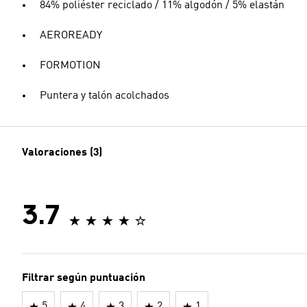
84% poliéster reciclado / 11% algodón / 5% elastán
AEROREADY
FORMOTION
Puntera y talón acolchados
Valoraciones (3)
3.7
Filtrar según puntuación
5
4
3
2
1