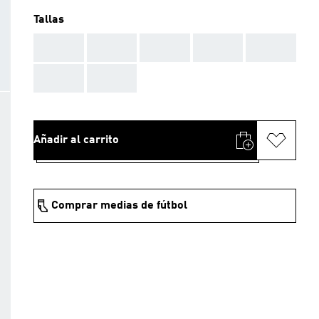
Tallas
AAA
AAA
AAA
AAA
AAA
AAA
AAA
Añadir al carrito
Comprar medias de fútbol