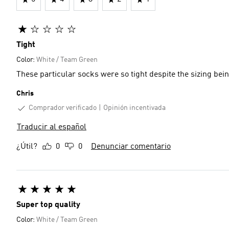
Tight
Color:
White / Team Green
These particular socks were so tight despite the sizing bein
Chris
Comprador verificado
Opinión incentivada
Traducir al español
¿Útil?
0
0
Denunciar comentario
Super top quality
Color:
White / Team Green