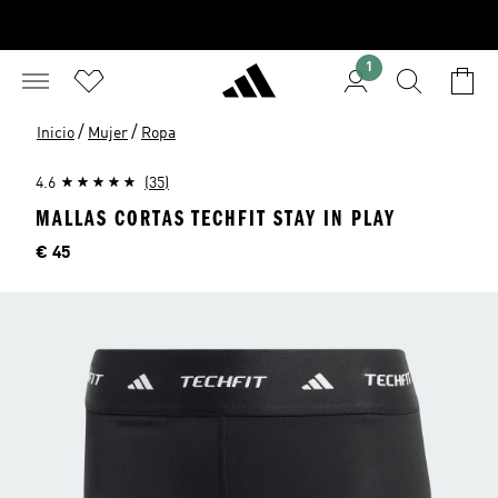
1
/
/
Inicio
Mujer
Ropa
4.6
(35)
MALLAS CORTAS TECHFIT STAY IN PLAY
Precio
€ 45