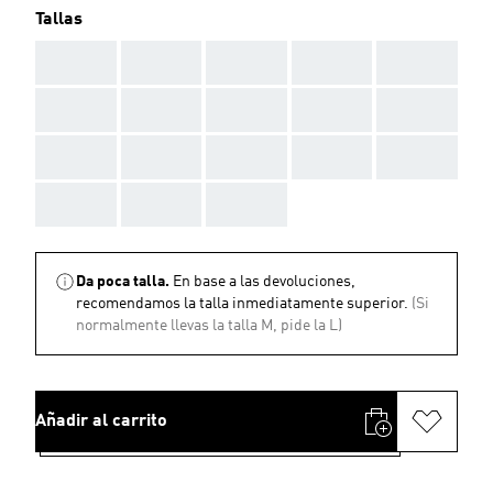
Tallas
AAA
AAA
AAA
AAA
AAA
AAA
AAA
AAA
AAA
AAA
AAA
AAA
AAA
AAA
AAA
AAA
AAA
AAA
Da poca talla.
En base a las devoluciones,
recomendamos la talla inmediatamente superior.
(Si
normalmente llevas la talla M, pide la L)
Añadir al carrito