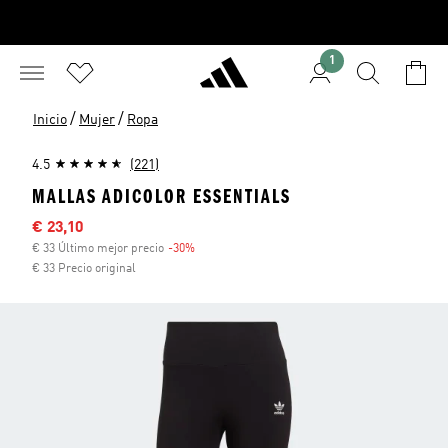
1
/
/
Inicio
Mujer
Ropa
4.5
(221)
MALLAS ADICOLOR ESSENTIALS
Precio rebajado
€ 23,10
€ 33 Último mejor precio
-30%
Descuento
€ 33 Precio original