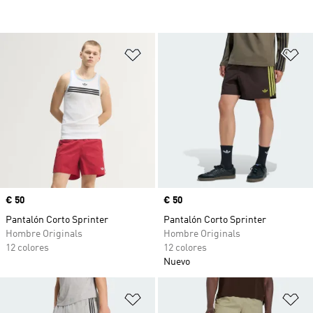
Añadir a la lista de deseos
Añ
Precio
€ 50
Precio
€ 50
Pantalón Corto Sprinter
Pantalón Corto Sprinter
Hombre Originals
Hombre Originals
12 colores
12 colores
Nuevo
Añadir a la lista de deseos
Añ