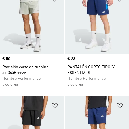
Precio
€ 50
Precio
€ 23
Pantalón corto de running
PANTALÓN CORTO TIRO 26
adi365Breeze
ESSENTIALS
Hombre Performance
Hombre Performance
3 colores
3 colores
Añadir a la lista de deseos
Añ