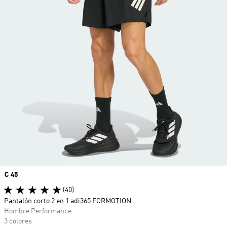
Precio
€ 45
(40)
Pantalón corto 2 en 1 adi365 FORMOTION
Hombre Performance
3 colores