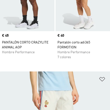
Precio
€ 45
Precio
€ 40
PANTALÓN CORTO CRAZYLITE
Pantalón corto adi365
ANIMAL AOP
FORMOTION
Hombre Performance
Hombre Performance
7 colores
Añ