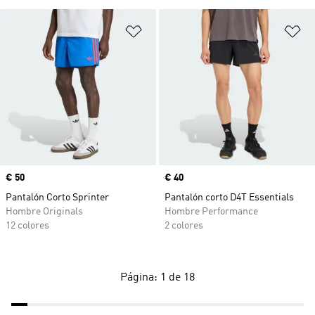
Añadir a la lista de deseos
Añ
Precio
€ 50
Precio
€ 40
Pantalón Corto Sprinter
Pantalón corto D4T Essentials
Hombre Originals
Hombre Performance
12 colores
2 colores
Página: 1 de 18