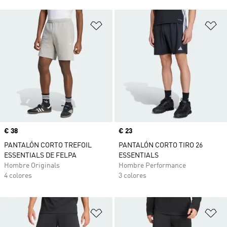
Añadir a la lista de deseos
Añ
Precio
€ 38
Precio
€ 23
PANTALÓN CORTO TREFOIL
PANTALÓN CORTO TIRO 26
ESSENTIALS DE FELPA
ESSENTIALS
Hombre Originals
Hombre Performance
4 colores
3 colores
Añadir a la lista de deseos
Añ