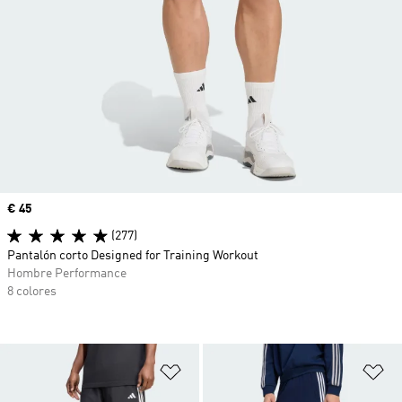
Precio
€ 45
(277)
Pantalón corto Designed for Training Workout
Hombre Performance
8 colores
Añadir a la lista de deseos
Añ