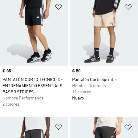
Añadir a la lista de deseos
Añ
Precio
€ 35
Precio
€ 50
PANTALÓN CORTO TÉCNICO DE
Pantalón Corto Sprinter
ENTRENAMIENTO ESSENTIALS
Hombre Originals
BASE 3 STRIPES
12 colores
Hombre Performance
Nuevo
2 colores
Añadir a la lista de deseos
Añ