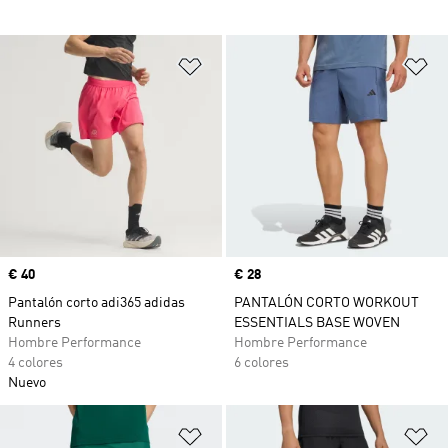
Añadir a la lista de deseos
Añ
Precio
€ 40
Precio
€ 28
Pantalón corto adi365 adidas
PANTALÓN CORTO WORKOUT
Runners
ESSENTIALS BASE WOVEN
Hombre Performance
Hombre Performance
4 colores
6 colores
Nuevo
Añadir a la lista de deseos
Añ