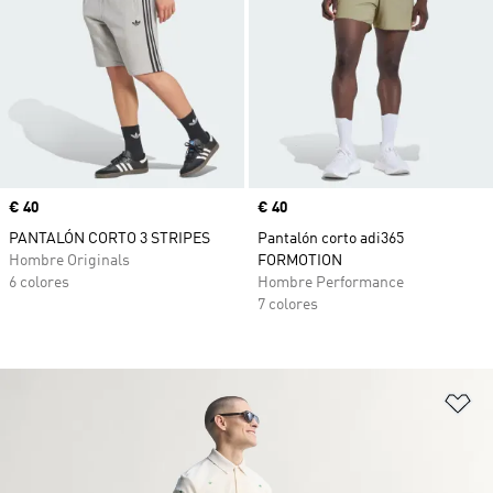
Precio
€ 40
Precio
€ 40
PANTALÓN CORTO 3 STRIPES
Pantalón corto adi365
Hombre Originals
FORMOTION
6 colores
Hombre Performance
7 colores
Añ