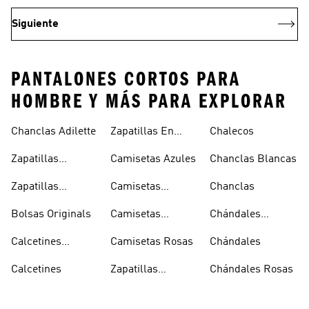
Siguiente
PANTALONES CORTOS PARA
HOMBRE Y MÁS PARA EXPLORAR
Chanclas Adilette
Zapatillas En
Chalecos
Oferta
Zapatillas
Camisetas Azules
Chanclas Blancas
Sambas Blancas
Zapatillas
Camisetas
Chanclas
Superstar
Negras
Bolsas Originals
Camisetas
Chándales
Blancas
Originals
Blancos
Calcetines
Camisetas Rosas
Chándales
Tobilleros
Calcetines
Zapatillas
Chándales Rosas
Blancos
Campus