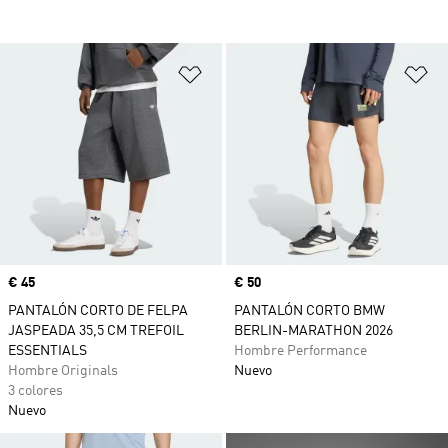
Añadir a la lista de deseos
Añ
Precio
€ 45
Precio
€ 50
PANTALÓN CORTO DE FELPA
PANTALÓN CORTO BMW
JASPEADA 35,5 CM TREFOIL
BERLIN-MARATHON 2026
ESSENTIALS
Hombre Performance
Hombre Originals
Nuevo
3 colores
Nuevo