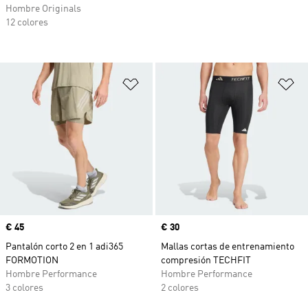
Hombre Originals
12 colores
Añadir a la lista de deseos
Añ
Precio
€ 45
Precio
€ 30
Pantalón corto 2 en 1 adi365
Mallas cortas de entrenamiento
FORMOTION
compresión TECHFIT
Hombre Performance
Hombre Performance
3 colores
2 colores