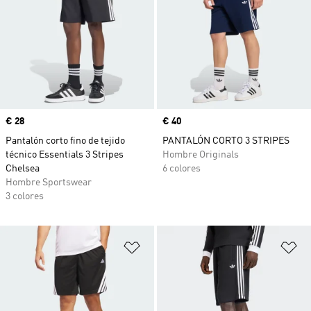
Precio
€ 28
Precio
€ 40
Pantalón corto fino de tejido
PANTALÓN CORTO 3 STRIPES
técnico Essentials 3 Stripes
Hombre Originals
Chelsea
6 colores
Hombre Sportswear
3 colores
Añadir a la lista de deseos
Añ