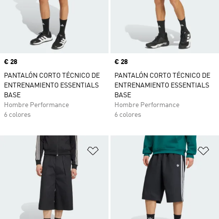
Precio
€ 28
Precio
€ 28
PANTALÓN CORTO TÉCNICO DE
PANTALÓN CORTO TÉCNICO DE
ENTRENAMIENTO ESSENTIALS
ENTRENAMIENTO ESSENTIALS
BASE
BASE
Hombre Performance
Hombre Performance
6 colores
6 colores
Añadir a la lista de deseos
Añ