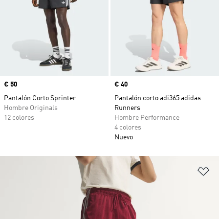
Precio
€ 50
Precio
€ 40
Pantalón Corto Sprinter
Pantalón corto adi365 adidas
Hombre Originals
Runners
12 colores
Hombre Performance
4 colores
Nuevo
Añ