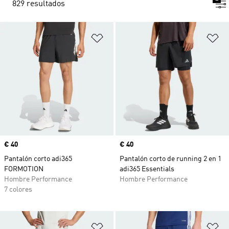
829 resultados
Añadir a la lista de deseos
Añ
Precio
€ 40
Precio
€ 40
Pantalón corto adi365
Pantalón corto de running 2 en 1
FORMOTION
adi365 Essentials
Hombre Performance
Hombre Performance
7 colores
Añadir a la lista de deseos
Añ