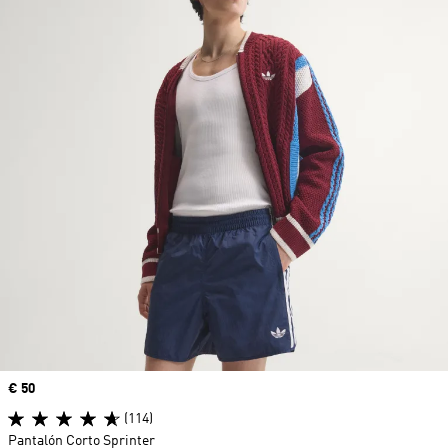
Precio
€ 50
(114)
Pantalón Corto Sprinter