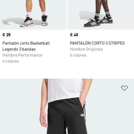
Precio
€ 25
Precio
€ 40
Pantalón corto Basketball
PANTALÓN CORTO 3 STRIPES
Legends 3 bandas
Hombre Originals
Hombre Performance
6 colores
6 colores
Añ