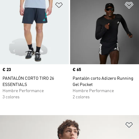
Añadir a la lista de deseos
Añ
Precio
€ 23
Precio
€ 65
PANTALÓN CORTO TIRO 26
Pantalón corto Adizero Running
ESSENTIALS
Gel Pocket
Hombre Performance
Hombre Performance
3 colores
2 colores
Añ