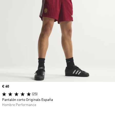
Precio
€ 60
(25)
Pantalón corto Originals España
Hombre Performance