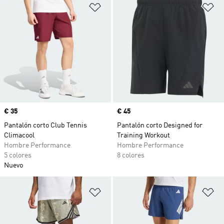
Añadir a la lista de deseos
Añ
Precio
€ 35
Precio
€ 45
Pantalón corto Club Tennis
Pantalón corto Designed for
Climacool
Training Workout
Hombre Performance
Hombre Performance
5 colores
8 colores
Nuevo
Añadir a la lista de deseos
Añ