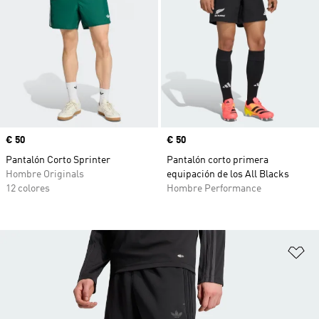
Precio
€ 50
Precio
€ 50
Pantalón Corto Sprinter
Pantalón corto primera
Hombre Originals
equipación de los All Blacks
12 colores
Hombre Performance
Añ