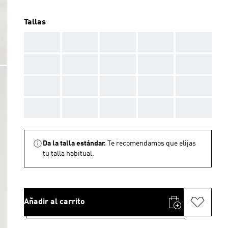
Tallas
AAA
AAA
AAA
AAA
AAA
AAA
AAA
AAA
AAA
AAA
AAA
AAA
AAA
AAA
AAA
AAA
AAA
AAA
AAA
AAA
Da la talla estándar.
Te recomendamos que elijas
tu talla habitual.
Añadir al carrito