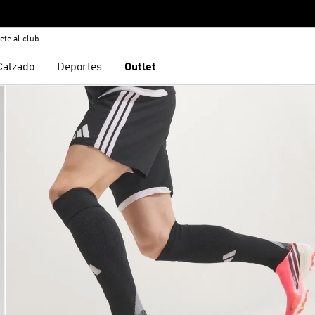
ete al club
Calzado
Deportes
Outlet