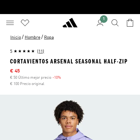
1
/
/
Inicio
Hombre
Ropa
5
(11)
CORTAVIENTOS ARSENAL SEASONAL HALF-ZIP
Precio rebajado
€ 45
€ 50 Último mejor precio
-10%
Descuento
€ 100 Precio original