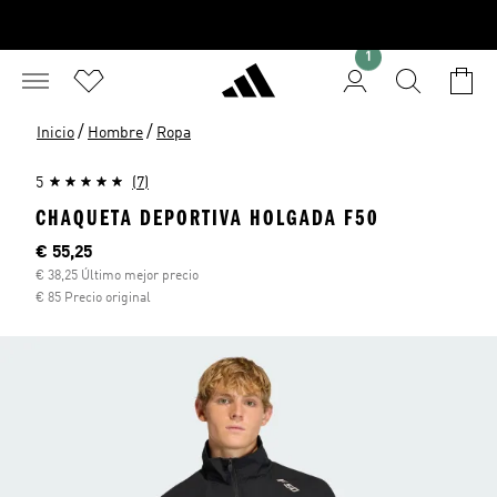
1
/
/
Inicio
Hombre
Ropa
5
(7)
CHAQUETA DEPORTIVA HOLGADA F50
Precio actual
€ 55,25
€ 38,25 Último mejor precio
€ 85 Precio original