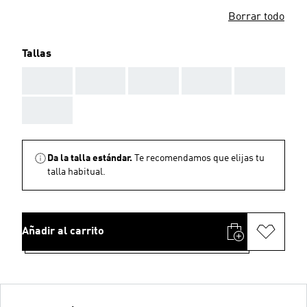
Borrar todo
Tallas
AAA
AAA
AAA
AAA
AAA
AAA
Da la talla estándar.
Te recomendamos que elijas tu
talla habitual.
Añadir al carrito