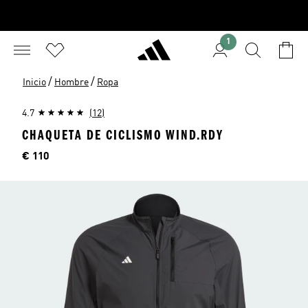
1
/
/
Inicio
Hombre
Ropa
4.7
(12)
CHAQUETA DE CICLISMO WIND.RDY
Precio
€ 110