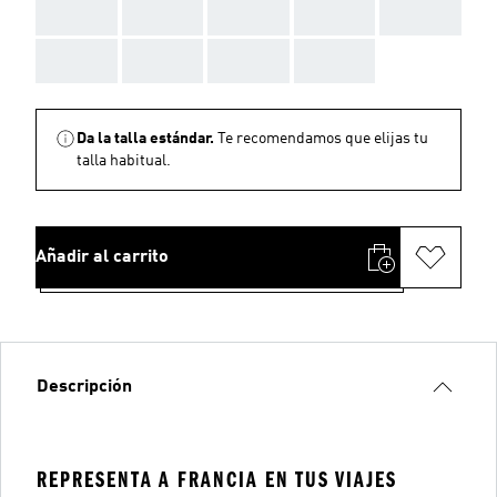
AAA
AAA
AAA
AAA
AAA
AAA
AAA
AAA
AAA
Da la talla estándar.
Te recomendamos que elijas tu
talla habitual.
Añadir al carrito
Descripción
REPRESENTA A FRANCIA EN TUS VIAJES