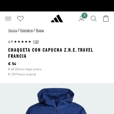
1
/
/
Inicio
Hombre
Ropa
4.9
(10)
CHAQUETA CON CAPUCHA Z.N.E. TRAVEL
FRANCIA
Precio actual
€ 54
€ 48 Último mejor precio
€ 120 Precio original