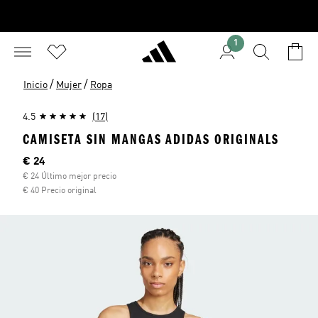
1
/
/
Inicio
Mujer
Ropa
4.5
(17)
CAMISETA SIN MANGAS ADIDAS ORIGINALS
Precio actual
€ 24
€ 24 Último mejor precio
€ 40 Precio original