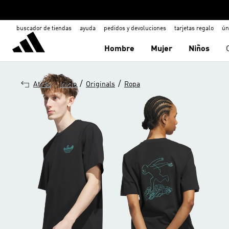
buscador de tiendas
ayuda
pedidos y devoluciones
tarjetas regalo
ún
Hombre
Mujer
Niños
/
/
Atrás
Inicio
Originals
Ropa