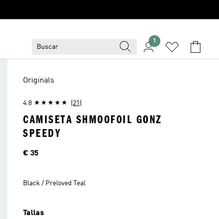
1
Originals
4.8
(21)
CAMISETA SHMOOFOIL GONZ
SPEEDY
Precio
€ 35
Black / Preloved Teal
Tallas