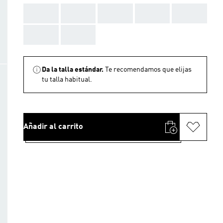
AAA
AAA
AAA
AAA
AAA
AAA
AAA
Da la talla estándar.
Te recomendamos que elijas
tu talla habitual.
Añadir al carrito