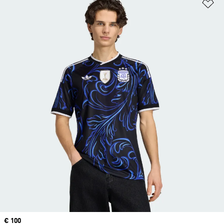
Añ
Precio
€ 100