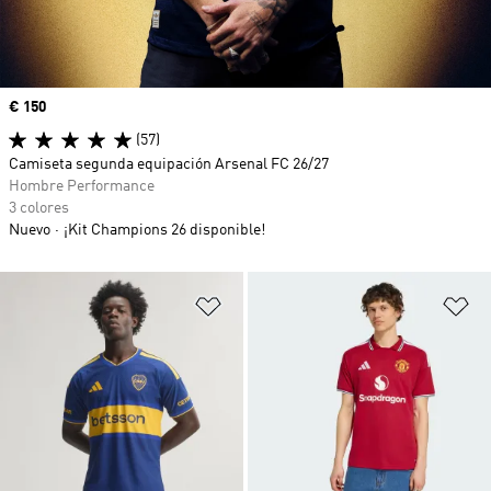
Precio
€ 150
(57)
Camiseta segunda equipación Arsenal FC 26/27
Hombre Performance
3 colores
Nuevo
¡Kit Champions 26 disponible!
Añadir a la lista de deseos
Añ