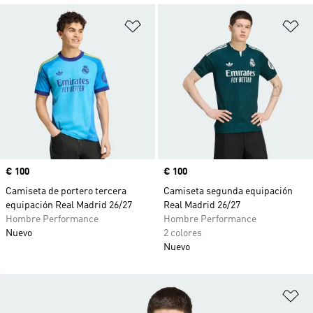
Añadir a la lista de deseos
Añ
Precio
€ 100
Precio
€ 100
Camiseta de portero tercera
Camiseta segunda equipación
equipación Real Madrid 26/27
Real Madrid 26/27
Hombre Performance
Hombre Performance
Nuevo
2 colores
Nuevo
Añ