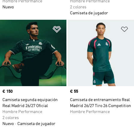
Hombre Performance
Hombre Performance
Nuevo
2 colores
Camiseta de jugador
Añadir a la lista de deseos
Añ
Precio
€ 150
Precio
€ 55
Camiseta segunda equipación
Camiseta de entrenamiento Real
Real Madrid 26/27 Oficial
Madrid 26/27 Tiro 26 Competition
Hombre Performance
Hombre Performance
2 colores
Nuevo
Camiseta de jugador