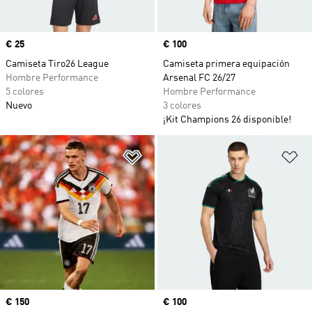
Precio
€ 25
Precio
€ 100
Camiseta Tiro26 League
Camiseta primera equipación
Hombre Performance
Arsenal FC 26/27
5 colores
Hombre Performance
Nuevo
3 colores
¡Kit Champions 26 disponible!
Añadir a la lista de deseos
Añ
Precio
€ 150
Precio
€ 100