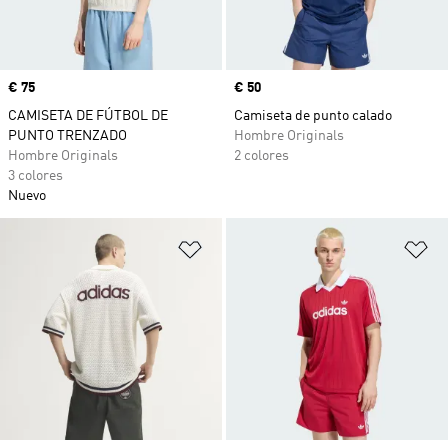
Precio
€ 75
Precio
€ 50
CAMISETA DE FÚTBOL DE
Camiseta de punto calado
PUNTO TRENZADO
Hombre Originals
Hombre Originals
2 colores
3 colores
Nuevo
Añadir a la lista de deseos
Añ