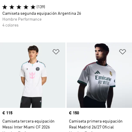
(139)
Camiseta segunda equipación Argentina 26
Hombre Performance
4 colores
Añadir a la lista de deseos
Añ
Precio
€ 115
Precio
€ 150
Camiseta tercera equipación
Camiseta primera equipación
Messi Inter Miami CF 2026
Real Madrid 26/27 Oficial