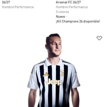
26/27
Arsenal FC 26/27
Hombre Performance
Hombre Performance
3 colores
Nuevo
¡Kit Champions 26 disponible!
Añ