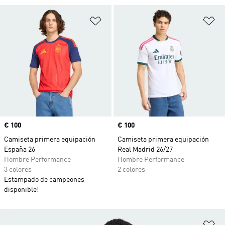
Añadir a la lista de deseos
Añ
Precio
€ 100
Precio
€ 100
Camiseta primera equipación
Camiseta primera equipación
España 26
Real Madrid 26/27
Hombre Performance
Hombre Performance
3 colores
2 colores
Estampado de campeones
disponible!
Añ