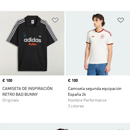
Añadir a la lista de deseos
Añ
Precio
€ 100
Precio
€ 100
CAMISETA DE INSPIRACIÓN
Camiseta segunda equipación
RETRO BAD BUNNY
España 26
Originals
Hombre Performance
3 colores