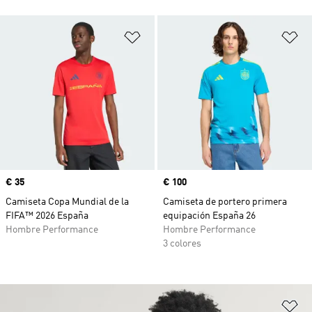
Añadir a la lista de deseos
Añ
Precio
€ 35
Precio
€ 100
Camiseta Copa Mundial de la
Camiseta de portero primera
FIFA™ 2026 España
equipación España 26
Hombre Performance
Hombre Performance
3 colores
Añ