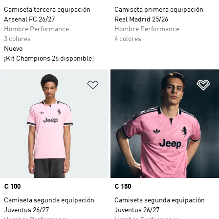
Camiseta tercera equipación
Camiseta primera equipación
Arsenal FC 26/27
Real Madrid 25/26
Hombre Performance
Hombre Performance
3 colores
4 colores
Nuevo
¡Kit Champions 26 disponible!
Añadir a la lista de deseos
Añ
Precio
€ 100
Precio
€ 150
Camiseta segunda equipación
Camiseta segunda equipación
Juventus 26/27
Juventus 26/27