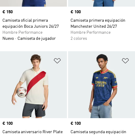
Precio
€ 150
Precio
€ 100
Camiseta oficial primera
Camiseta primera equipación
equipación Boca Juniors 26/27
Manchester United 26/27
Hombre Performance
Hombre Performance
Nuevo
Camiseta de jugador
2 colores
Añadir a la lista de deseos
Añ
Precio
€ 100
Precio
€ 100
Camiseta aniversario River Plate
Camiseta segunda equipación