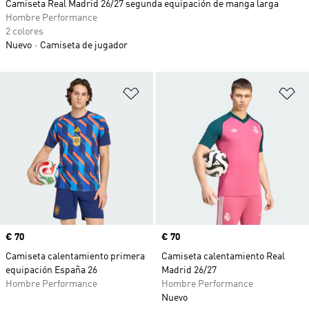
Camiseta Real Madrid 26/27 segunda equipación de manga larga
Hombre Performance
2 colores
Nuevo
Camiseta de jugador
Añadir a la lista de deseos
Añ
Precio
€ 70
Precio
€ 70
Camiseta calentamiento primera
Camiseta calentamiento Real
equipación España 26
Madrid 26/27
Hombre Performance
Hombre Performance
Nuevo