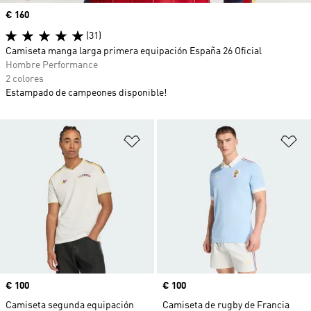
Precio
€ 160
(31)
Camiseta manga larga primera equipación España 26 Oficial
Hombre Performance
2 colores
Estampado de campeones disponible!
Añadir a la lista de deseos
Añ
Precio
€ 100
Precio
€ 100
Camiseta segunda equipación
Camiseta de rugby de Francia