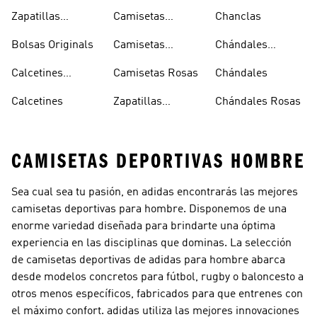
Sambas Blancas
Zapatillas
Camisetas
Chanclas
Superstar
Negras
Bolsas Originals
Camisetas
Chándales
Blancas
Originals
Blancos
Calcetines
Camisetas Rosas
Chándales
Tobilleros
Calcetines
Zapatillas
Chándales Rosas
Blancos
Campus
CAMISETAS DEPORTIVAS HOMBRE
Sea cual sea tu pasión, en adidas encontrarás las mejores
camisetas deportivas para hombre. Disponemos de una
enorme variedad diseñada para brindarte una óptima
experiencia en las disciplinas que dominas. La selección
de camisetas deportivas de adidas para hombre abarca
desde modelos concretos para fútbol, rugby o baloncesto a
otros menos específicos, fabricados para que entrenes con
el máximo confort. adidas utiliza las mejores innovaciones