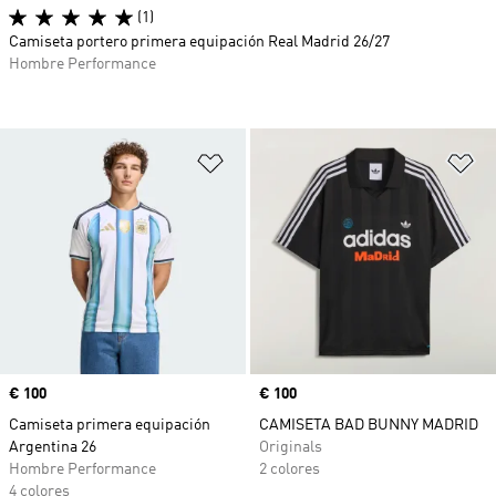
(1)
Camiseta portero primera equipación Real Madrid 26/27
Hombre Performance
Añadir a la lista de deseos
Añ
Precio
€ 100
Precio
€ 100
Camiseta primera equipación
CAMISETA BAD BUNNY MADRID
Argentina 26
Originals
Hombre Performance
2 colores
4 colores