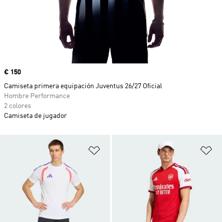
Precio
€ 150
Camiseta primera equipación Juventus 26/27 Oficial
Hombre Performance
2 colores
Camiseta de jugador
Añadir a la lista de deseos
Añ