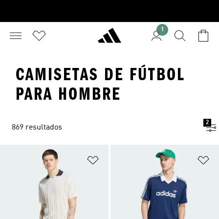
1
CAMISETAS DE FÚTBOL
PARA HOMBRE
2
869 resultados
Añadir a la lista de deseos
Añ