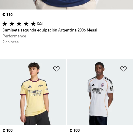
Precio
€ 110
(55)
Camiseta segunda equipación Argentina 2006 Messi
Performance
2 colores
Añadir a la lista de deseos
Añ
Precio
€ 100
Precio
€ 100