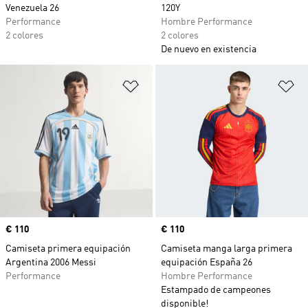
Venezuela 26
120Y
Performance
Hombre Performance
2 colores
2 colores
De nuevo en existencia
Añadir a la lista de deseos
Añ
Precio
€ 110
Precio
€ 110
Camiseta primera equipación
Camiseta manga larga primera
Argentina 2006 Messi
equipación España 26
Performance
Hombre Performance
Estampado de campeones
disponible!