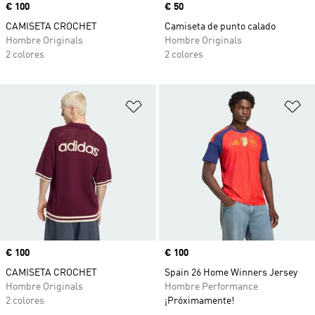
Precio
€ 100
Precio
€ 50
CAMISETA CROCHET
Camiseta de punto calado
Hombre Originals
Hombre Originals
2 colores
2 colores
Añadir a la lista de deseos
Añ
Precio
€ 100
Precio
€ 100
CAMISETA CROCHET
Spain 26 Home Winners Jersey
Hombre Originals
Hombre Performance
2 colores
¡Próximamente!