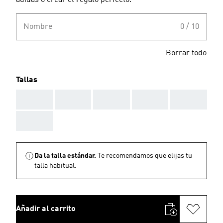
adidas o crear el regalo perfecto.
Nombre
0 / 10
Borrar todo
Tallas
AAA
AAA
AAA
AAA
AAA
AAA
Da la talla estándar.
Te recomendamos que elijas tu
talla habitual.
Añadir al carrito