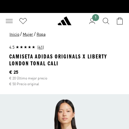
1
/
/
Inicio
Mujer
Ropa
4.5
(41)
CAMISETA ADIDAS ORIGINALS X LIBERTY
LONDON TONAL CALI
Precio actual
€ 25
€ 20 Último mejor precio
€ 50 Precio original