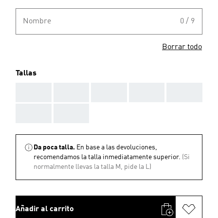
Nombre
0 / 9
Borrar todo
Tallas
AAA
AAA
AAA
AAA
AAA
AAA
AAA
Da poca talla.
En base a las devoluciones,
recomendamos la talla inmediatamente superior.
(Si
normalmente llevas la talla M, pide la L)
Añadir al carrito