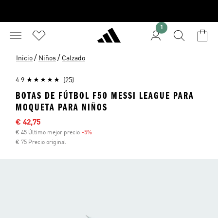
1
/
/
Inicio
Niños
Calzado
4.9
(25)
BOTAS DE FÚTBOL F50 MESSI LEAGUE PARA
MOQUETA PARA NIÑOS
Precio rebajado
€ 42,75
€ 45 Último mejor precio
-5%
Descuento
€ 75 Precio original