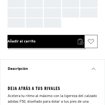
AAA
AAA
AAA
AAA
AAA
AAA
AAA
AAA
AAA
AAA
AAA
AAA
AAA
Añadir al carrito
Descripción
DEJA ATRÁS A TUS RIVALES
Acelera tu ritmo al máximo con la ligereza del calzado
adidas F50, diseñado para dotar a tus pies de una