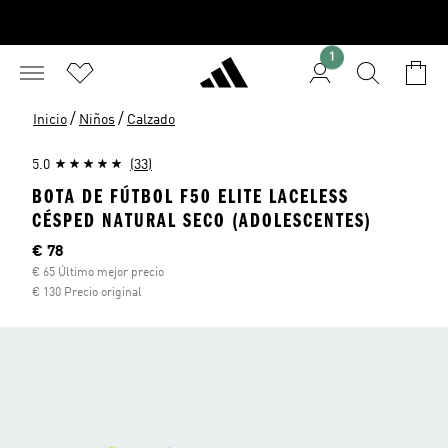
1
/
/
Inicio
Niños
Calzado
5.0
(33)
BOTA DE FÚTBOL F50 ELITE LACELESS
CÉSPED NATURAL SECO (ADOLESCENTES)
Precio actual
€ 78
€ 65 Último mejor precio
€ 130 Precio original