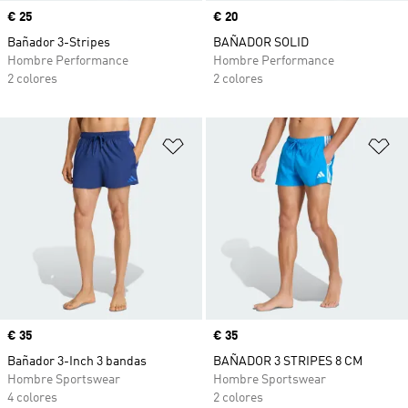
Precio
€ 25
Precio
€ 20
Bañador 3-Stripes
BAÑADOR SOLID
Hombre Performance
Hombre Performance
2 colores
2 colores
Añadir a la lista de deseos
Añ
Precio
€ 35
Precio
€ 35
Bañador 3-Inch 3 bandas
BAÑADOR 3 STRIPES 8 CM
Hombre Sportswear
Hombre Sportswear
4 colores
2 colores