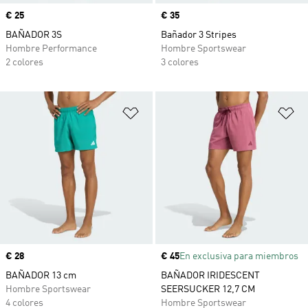
Precio
€ 25
Precio
€ 35
BAÑADOR 3S
Bañador 3 Stripes
Hombre Performance
Hombre Sportswear
2 colores
3 colores
Añadir a la lista de deseos
Añ
Precio
€ 28
Precio
€ 45
En exclusiva para miembros
BAÑADOR 13 cm
BAÑADOR IRIDESCENT
Hombre Sportswear
SEERSUCKER 12,7 CM
4 colores
Hombre Sportswear