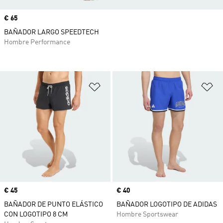
Precio
€ 65
BAÑADOR LARGO SPEEDTECH
Hombre Performance
Añadir a la lista de deseos
Añ
Precio
€ 45
Precio
€ 40
BAÑADOR DE PUNTO ELÁSTICO
BAÑADOR LOGOTIPO DE ADIDAS
CON LOGOTIPO 8 CM
Hombre Sportswear