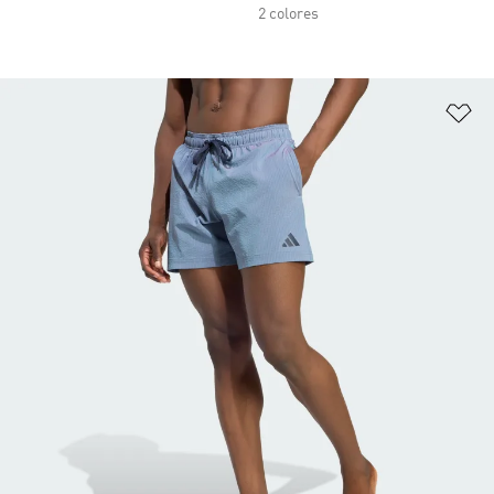
2 colores
Añ