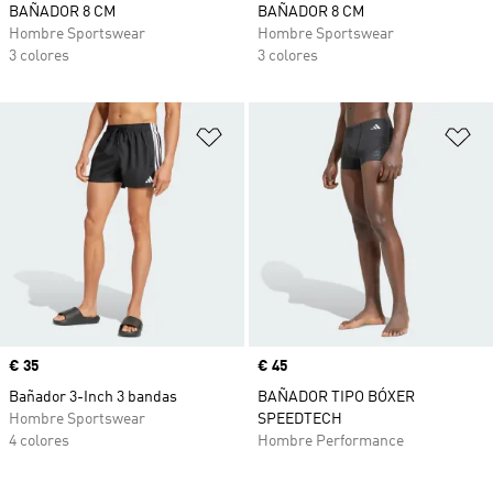
BAÑADOR 8 CM
BAÑADOR 8 CM
Hombre Sportswear
Hombre Sportswear
3 colores
3 colores
Añadir a la lista de deseos
Añ
Precio
€ 35
Precio
€ 45
Bañador 3-Inch 3 bandas
BAÑADOR TIPO BÓXER
Hombre Sportswear
SPEEDTECH
4 colores
Hombre Performance