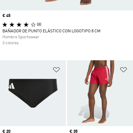
Precio
€ 45
(8)
BAÑADOR DE PUNTO ELÁSTICO CON LOGOTIPO 8 CM
Hombre Sportswear
3 colores
Añadir a la lista de deseos
Añ
Precio
€ 20
Precio
€ 35