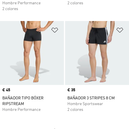
Hombre Performance
2 colores
2 colores
Añadir a la lista de deseos
Añ
Precio
€ 45
Precio
€ 35
BAÑADOR TIPO BÓXER
BAÑADOR 3 STRIPES 8 CM
RIPSTREAM
Hombre Sportswear
Hombre Performance
2 colores