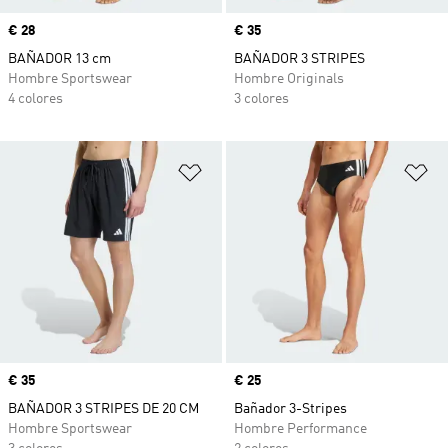
Precio
€ 28
Precio
€ 35
BAÑADOR 13 cm
BAÑADOR 3 STRIPES
Hombre Sportswear
Hombre Originals
4 colores
3 colores
Añadir a la lista de deseos
Añ
Precio
€ 35
Precio
€ 25
BAÑADOR 3 STRIPES DE 20 CM
Bañador 3-Stripes
Hombre Sportswear
Hombre Performance