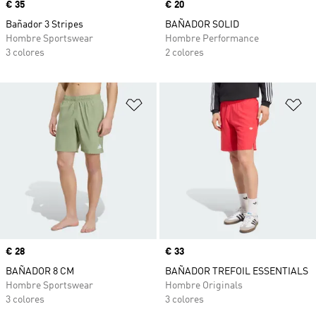
Precio
€ 35
Precio
€ 20
Bañador 3 Stripes
BAÑADOR SOLID
Hombre Sportswear
Hombre Performance
3 colores
2 colores
Añadir a la lista de deseos
Añ
Precio
€ 28
Precio
€ 33
BAÑADOR 8 CM
BAÑADOR TREFOIL ESSENTIALS
Hombre Sportswear
Hombre Originals
3 colores
3 colores