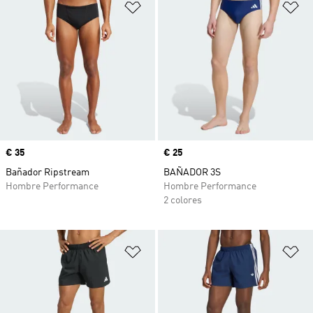
Añadir a la lista de deseos
Añ
Precio
€ 35
Precio
€ 25
Bañador Ripstream
BAÑADOR 3S
Hombre Performance
Hombre Performance
2 colores
Añadir a la lista de deseos
Añ