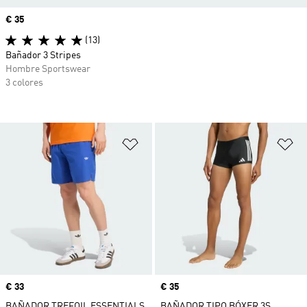
Precio
€ 35
(13)
Bañador 3 Stripes
Hombre Sportswear
3 colores
Añadir a la lista de deseos
Añ
Precio
€ 33
Precio
€ 35
BAÑADOR TREFOIL ESSENTIALS
BAÑADOR TIPO BÓXER 3S