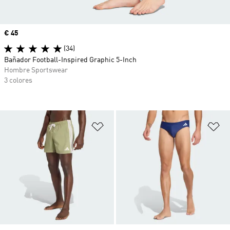
Precio
€ 45
(34)
Bañador Football-Inspired Graphic 5-Inch
Hombre Sportswear
3 colores
Añadir a la lista de deseos
Añ