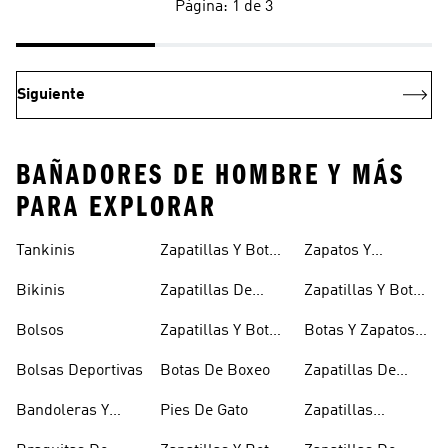
Página: 1 de 3
Siguiente
BAÑADORES DE HOMBRE Y MÁS
PARA EXPLORAR
Tankinis
Zapatillas Y Botas
Zapatos Y
Azules
Zapatilllas
Bikinis
Zapatillas De
Zapatillas Y Botas
Doradas
Baloncesto
Rojas
Bolsos
Zapatillas Y Botas
Botas Y Zapatos
Blancas
Rosas
Bolsas Deportivas
Botas De Boxeo
Zapatillas De
Rugby
Bandoleras Y
Pies De Gato
Zapatillas
Bolsas De
Senderismo