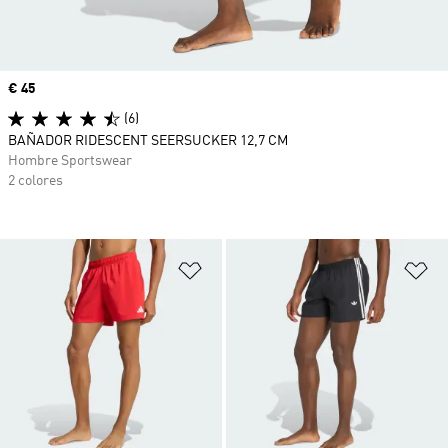
Precio
€ 45
(6)
BAÑADOR RIDESCENT SEERSUCKER 12,7 CM
Hombre Sportswear
2 colores
Añadir a la lista de deseos
Añ