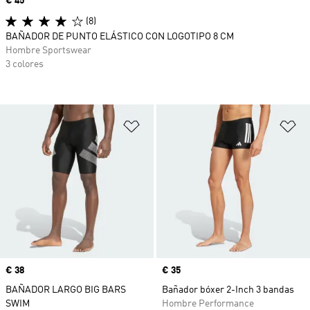
Precio
€ 45
(8)
BAÑADOR DE PUNTO ELÁSTICO CON LOGOTIPO 8 CM
Hombre Sportswear
3 colores
Añadir a la lista de deseos
Añ
Precio
€ 38
Precio
€ 35
BAÑADOR LARGO BIG BARS
Bañador bóxer 2-Inch 3 bandas
SWIM
Hombre Performance