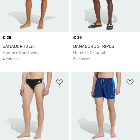
Precio
€ 28
Precio
€ 35
BAÑADOR 13 cm
BAÑADOR 3 STRIPES
Hombre Sportswear
Hombre Originals
4 colores
3 colores
Añadir a la lista de deseos
Añ