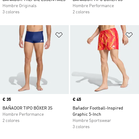
Hombre Originals
Hombre Performance
3 colores
2 colores
Añadir a la lista de deseos
Añ
Precio
€ 35
Precio
€ 45
BAÑADOR TIPO BÓXER 3S
Bañador Football-Inspired
Hombre Performance
Graphic 5-Inch
2 colores
Hombre Sportswear
3 colores