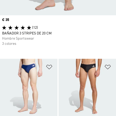
Precio
€ 35
(12)
BAÑADOR 3 STRIPES DE 20 CM
Hombre Sportswear
3 colores
Añadir a la lista de deseos
Añ