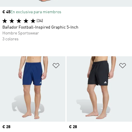
Precio
€ 45
En exclusiva para miembros
(34)
Bañador Football-Inspired Graphic 5-Inch
Hombre Sportswear
3 colores
Añadir a la lista de deseos
Añ
Precio
€ 28
Precio
€ 28