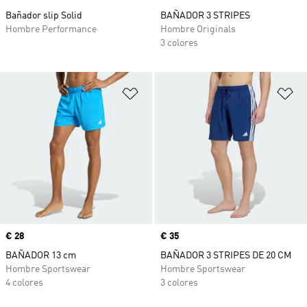
Bañador slip Solid
BAÑADOR 3 STRIPES
Hombre Performance
Hombre Originals
3 colores
Añadir a la lista de deseos
Añ
Precio
€ 28
Precio
€ 35
BAÑADOR 13 cm
BAÑADOR 3 STRIPES DE 20 CM
Hombre Sportswear
Hombre Sportswear
4 colores
3 colores