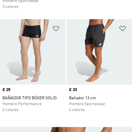
Hombre Sportswear
3 colores
Añadir a la lista de deseos
Añ
Precio
€ 25
Precio
€ 33
BAÑADOR TIPO BÓXER SOLID
Bañador 13 cm
Hombre Performance
Hombre Sportswear
2 colores
4 colores