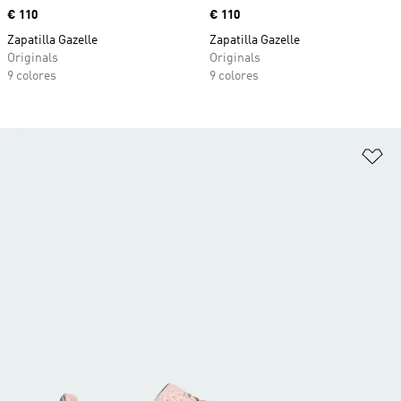
Precio
€ 110
Precio
€ 110
Zapatilla Gazelle
Zapatilla Gazelle
Originals
Originals
9 colores
9 colores
Añ