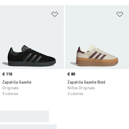
Añadir a la lista de deseos
Añ
Precio
€ 110
Precio
€ 80
Zapatilla Gazelle
Zapatilla Gazelle Bold
Originals
Niños Originals
9 colores
3 colores