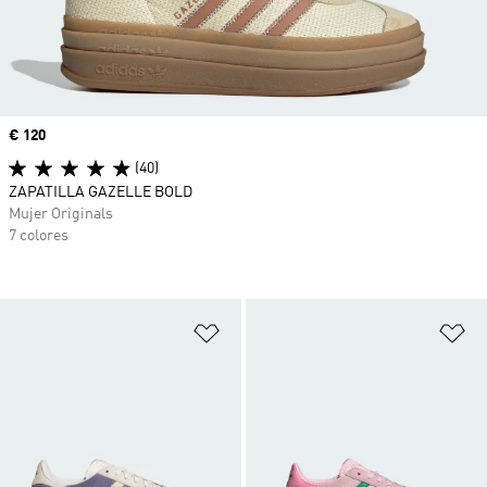
Precio
€ 120
(40)
ZAPATILLA GAZELLE BOLD
Mujer Originals
7 colores
Añadir a la lista de deseos
Añ