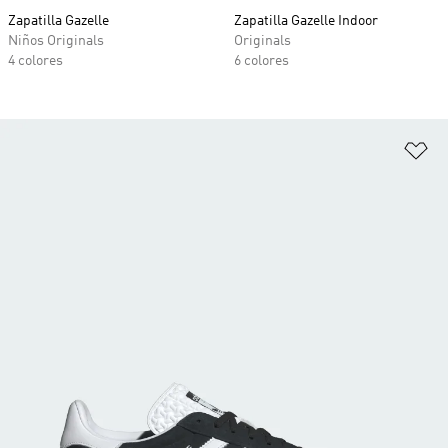
Zapatilla Gazelle
Zapatilla Gazelle Indoor
Niños Originals
Originals
4 colores
6 colores
Añ