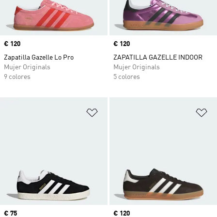
Precio
€ 120
Precio
€ 120
Zapatilla Gazelle Lo Pro
ZAPATILLA GAZELLE INDOOR
Mujer Originals
Mujer Originals
9 colores
5 colores
Añadir a la lista de deseos
Añ
Precio
€ 75
Precio
€ 120