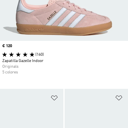
Precio
€ 120
(160)
Zapatilla Gazelle Indoor
Originals
5 colores
Añadir a la lista de deseos
Añ