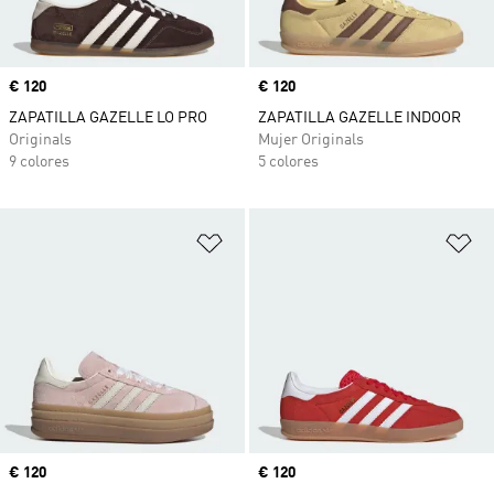
Precio
€ 120
Precio
€ 120
ZAPATILLA GAZELLE LO PRO
ZAPATILLA GAZELLE INDOOR
Originals
Mujer Originals
9 colores
5 colores
Añadir a la lista de deseos
Añ
Precio
€ 120
Precio
€ 120