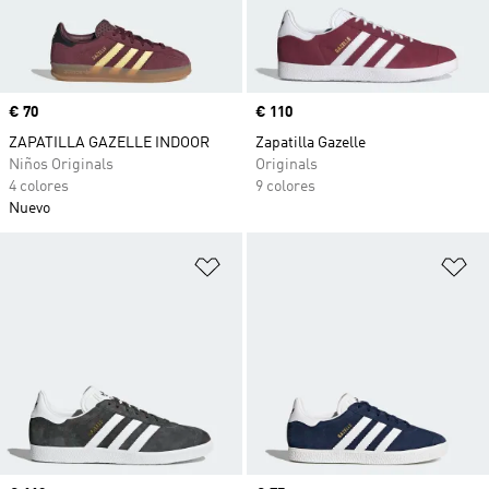
Precio
€ 70
Precio
€ 110
ZAPATILLA GAZELLE INDOOR
Zapatilla Gazelle
Niños Originals
Originals
4 colores
9 colores
Nuevo
Añadir a la lista de deseos
Añ