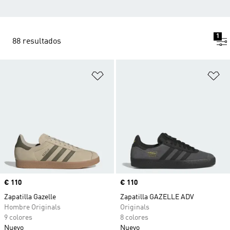
1
88 resultados
Añadir a la lista de deseos
Añ
Precio
€ 110
Precio
€ 110
Zapatilla Gazelle
Zapatilla GAZELLE ADV
Hombre Originals
Originals
9 colores
8 colores
Nuevo
Nuevo