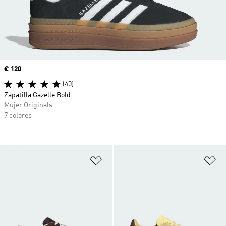
Precio
€ 120
(40)
Zapatilla Gazelle Bold
Mujer Originals
7 colores
Añadir a la lista de deseos
Añ