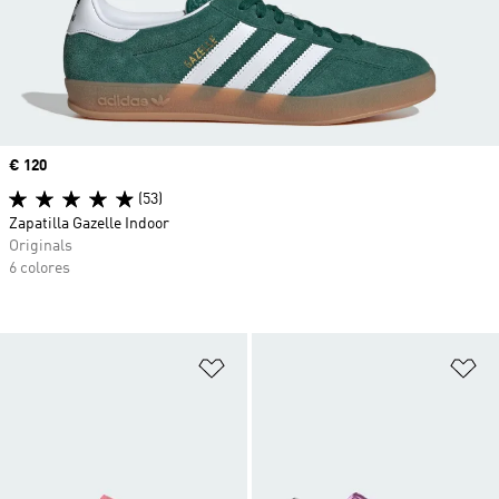
Precio
€ 120
(53)
Zapatilla Gazelle Indoor
Originals
6 colores
Añadir a la lista de deseos
Añ