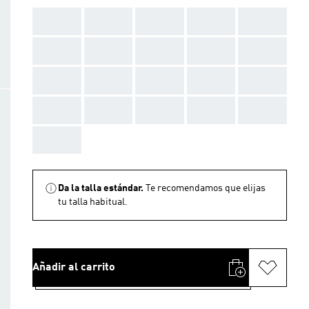
AAA
AAA
AAA
AAA
AAA
AAA
AAA
AAA
AAA
AAA
AAA
AAA
AAA
AAA
AAA
AAA
AAA
AAA
AAA
AAA
AAA
Da la talla estándar.
Te recomendamos que elijas
tu talla habitual.
Añadir al carrito