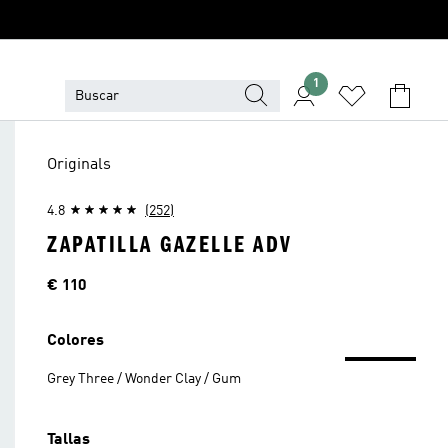
1
Originals
4.8
(252)
ZAPATILLA GAZELLE ADV
Precio
€ 110
Colores
Grey Three / Wonder Clay / Gum
Tallas