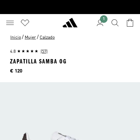
1
/
/
Inicio
Mujer
Calzado
4.8
(57)
ZAPATILLA SAMBA OG
Precio
€ 120