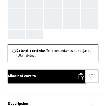
AAA
AAA
AAA
AAA
AAA
AAA
AAA
AAA
AAA
AAA
AAA
AAA
AAA
AAA
AAA
AAA
AAA
Da la talla estándar.
Te recomendamos que elijas tu
talla habitual.
Añadir al carrito
Descripción