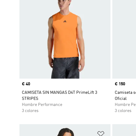
Precio
€ 40
Precio
€ 150
CAMISETA SIN MANGAS D4T PrimeLift 3
Camiseta s
STRIPES
Oficial
Hombre Performance
Hombre Pe
3 colores
3 colores
Añadir a la li