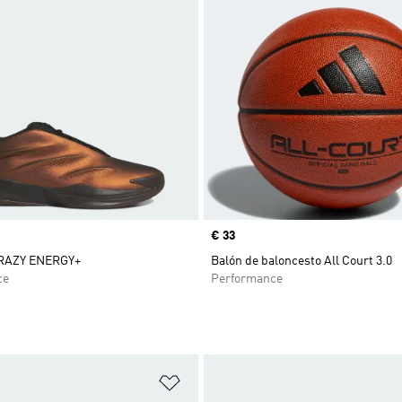
Precio
€ 33
CRAZY ENERGY+
Balón de baloncesto All Court 3.0
ce
Performance
sta de deseos
Añadir a la lista de deseos