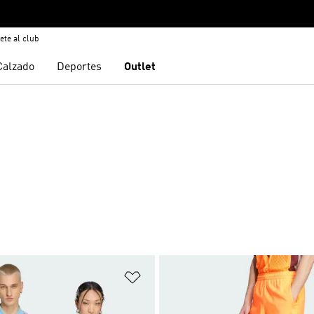
ete al club
Calzado
Deportes
Outlet
sta de deseos
Añadir a la lista de deseos