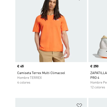
Precio
€ 45
Precio
€ 250
Camiseta Terrex Multi Climacool
ZAPATILLA
Hombre TERREX
PRO 4
4 colores
Hombre Pe
12 colores
Añadir a la li