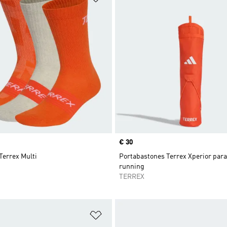
Precio
€ 30
Terrex Multi
Portabastones Terrex Xperior para 
running
TERREX
sta de deseos
Añadir a la lista de deseos