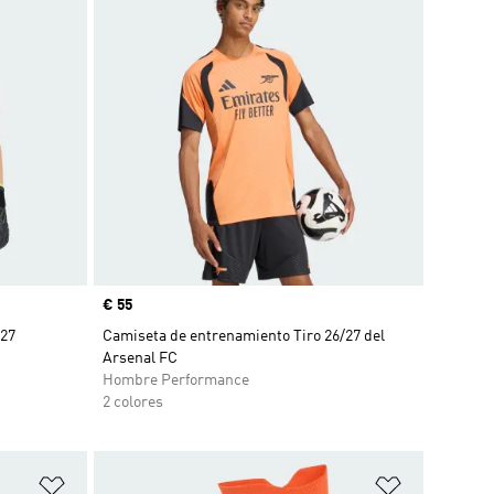
Precio
€ 55
/27
Camiseta de entrenamiento Tiro 26/27 del
Arsenal FC
Hombre Performance
2 colores
Añadir a la lista de deseos
Añadir a la