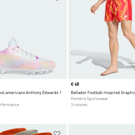
Precio
€ 45
tbol americano Anthony Edwards 1
Bañador Football-Inspired Graphic
Hombre Sportswear
rformance
3 colores
sta de deseos
Añadir a la lista de deseos