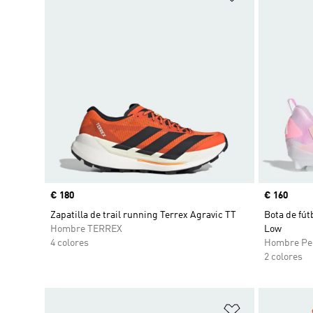
Precio
€ 180
Precio
€ 160
Zapatilla de trail running Terrex Agravic TT
Bota de fú
Hombre TERREX
Low
4 colores
Hombre Pe
2 colores
Añadir a la li