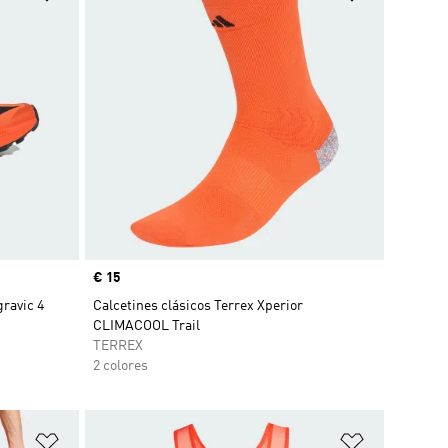
Precio
€ 15
gravic 4
Calcetines clásicos Terrex Xperior
CLIMACOOL Trail
TERREX
2 colores
Añadir a la lista de deseos
Añadir a la