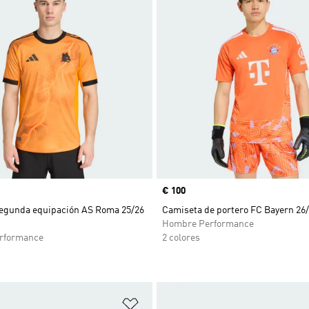
Precio
€ 100
egunda equipación AS Roma 25/26
Camiseta de portero FC Bayern 26
Hombre Performance
rformance
2 colores
sta de deseos
Añadir a la lista de deseos