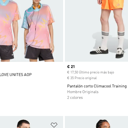
Precio actual
€ 21
€ 17,50 Último precio más bajo
LOVE UNITES AOP
€ 35 Precio original
Pantalón corto Climacool Training
Hombre Originals
2 colores
sta de deseos
Añadir a la lista de deseos