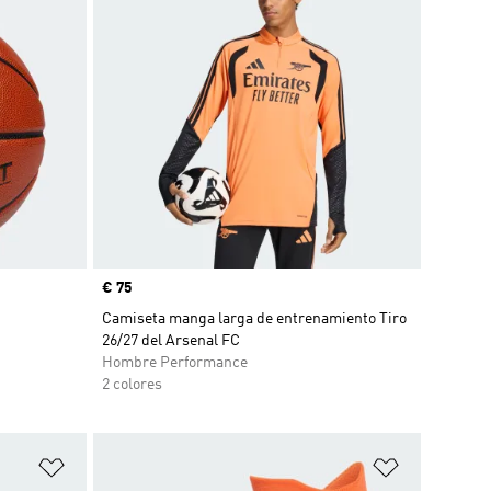
Precio
€ 75
Camiseta manga larga de entrenamiento Tiro
26/27 del Arsenal FC
Hombre Performance
2 colores
Añadir a la lista de deseos
Añadir a la