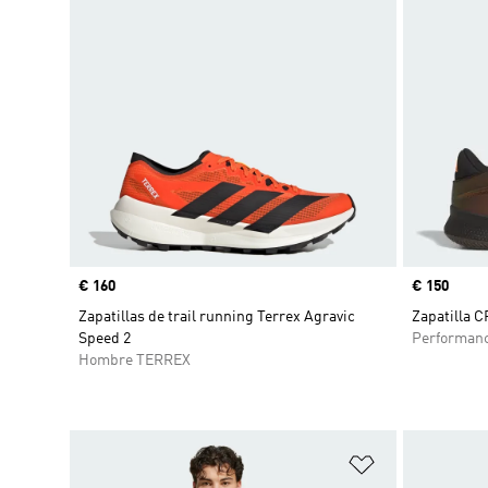
Precio
€ 160
Precio
€ 150
Zapatillas de trail running Terrex Agravic
Zapatilla 
Speed 2
Performan
Hombre TERREX
Añadir a la li