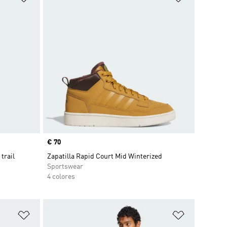
Precio
€ 70
trail
Zapatilla Rapid Court Mid Winterized
Sportswear
4 colores
Añadir a la lista de deseos
Añadir a la