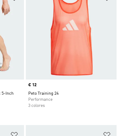
Precio
€ 12
 5-Inch
Peto Training 24
Performance
3 colores
Añadir a la lista de deseos
Añadir a la