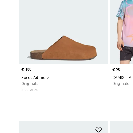
Precio
€ 100
Precio
€ 70
Zueco Adimule
CAMISETA 
Originals
Originals
8 colores
Añadir a la li