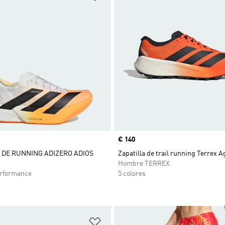
Precio
€ 140
 DE RUNNING ADIZERO ADIOS
Zapatilla de trail running Terrex A
Hombre TERREX
rformance
5 colores
sta de deseos
Añadir a la lista de deseos