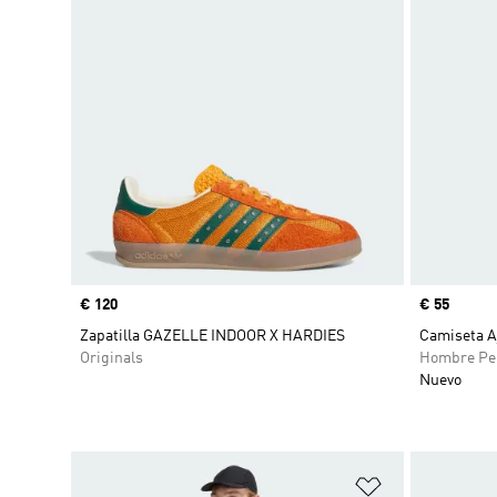
Precio
€ 120
Precio
€ 55
Zapatilla GAZELLE INDOOR X HARDIES
Camiseta A
Originals
Hombre Pe
Nuevo
Añadir a la li