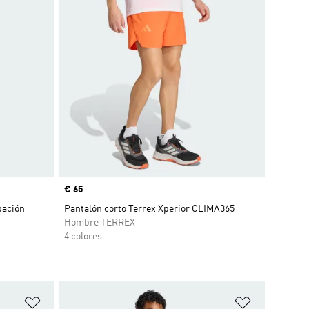
Precio
€ 65
pación
Pantalón corto Terrex Xperior CLIMA365
Hombre TERREX
4 colores
Añadir a la lista de deseos
Añadir a la