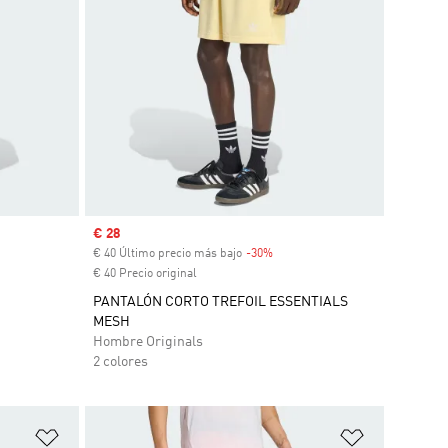
Precio de venta
€ 28
€ 40 Último precio más bajo
-30%
Descuento
€ 40 Precio original
PANTALÓN CORTO TREFOIL ESSENTIALS
MESH
Hombre Originals
2 colores
Añadir a la lista de deseos
Añadir a la