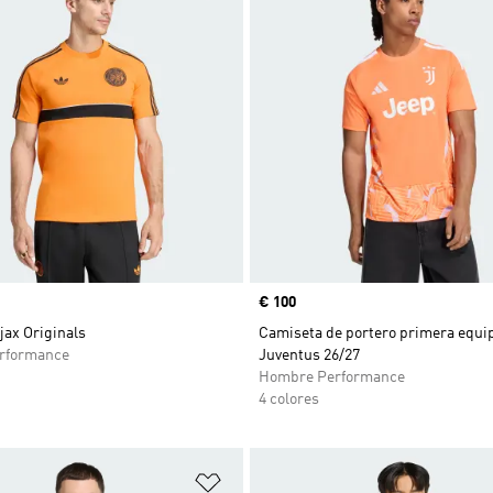
Precio
€ 100
jax Originals
Camiseta de portero primera equi
rformance
Juventus 26/27
Hombre Performance
4 colores
sta de deseos
Añadir a la lista de deseos