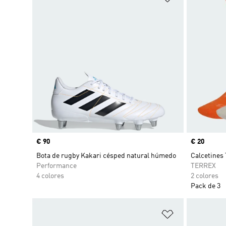
Precio
€ 90
Precio
€ 20
Bota de rugby Kakari césped natural húmedo
Calcetines 
Performance
TERREX
4 colores
2 colores
Pack de 3
Añadir a la li