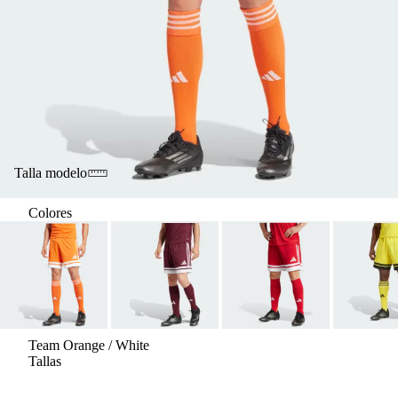
Talla modelo
Colores
Team Orange / White
Tallas
AAA
AAA
AAA
AAA
AAA