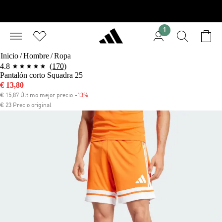
1
Inicio
/
Hombre
/
Ropa
4.8
(170)
Pantalón corto Squadra 25
Precio rebajado
€ 13,80
€ 15,87 Último mejor precio
-13%
Descuento
€ 23 Precio original