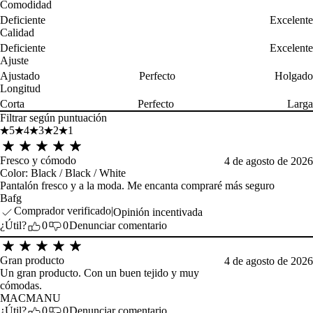
Comodidad
Deficiente
Excelente
Calidad
Deficiente
Excelente
Ajuste
Ajustado
Perfecto
Holgado
Longitud
Corta
Perfecto
Larga
Filtrar según puntuación
5
4
3
2
1
Fresco y cómodo
4 de agosto de 2026
Color:
Black / Black / White
Pantalón fresco y a la moda. Me encanta compraré más seguro
Bafg
Comprador verificado
Opinión incentivada
¿Útil?
0
0
Denunciar comentario
Gran producto
4 de agosto de 2026
Un gran producto. Con un buen tejido y muy
cómodas.
MACMANU
¿Útil?
0
0
Denunciar comentario