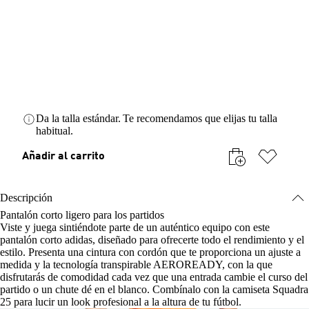
AAA
AAA
AAA
AAA
AAA
AAA
AAA
AAA
AAA
AAA
AAA
AAA
AAA
AAA
AAA
AAA
AAA
Da la talla estándar.
Te recomendamos que elijas tu talla
habitual.
Añadir al carrito
Descripción
Pantalón corto ligero para los partidos
Viste y juega sintiéndote parte de un auténtico equipo con este
pantalón corto adidas, diseñado para ofrecerte todo el rendimiento y el
estilo. Presenta una cintura con cordón que te proporciona un ajuste a
medida y la tecnología transpirable AEROREADY, con la que
disfrutarás de comodidad cada vez que una entrada cambie el curso del
partido o un chute dé en el blanco. Combínalo con la camiseta Squadra
25 para lucir un look profesional a la altura de tu fútbol.