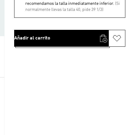
recomendamos la talla inmediatamente inferior.
(Si
normalmente llevas la talla 40, pide 39 1/3)
Añadir al carrito