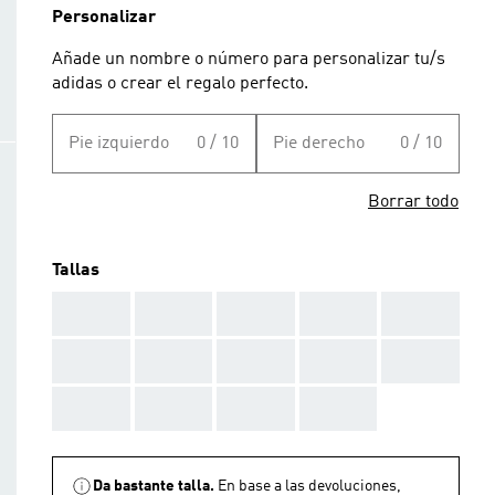
Personalizar
Añade un nombre o número para personalizar tu/s
adidas o crear el regalo perfecto.
Pie izquierdo
0 / 10
Pie derecho
0 / 10
Borrar todo
Tallas
AAA
AAA
AAA
AAA
AAA
AAA
AAA
AAA
AAA
AAA
AAA
AAA
AAA
AAA
Da bastante talla.
En base a las devoluciones,