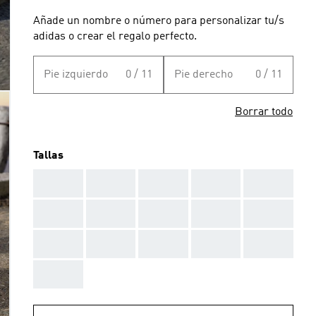
Añade un nombre o número para personalizar tu/s
adidas o crear el regalo perfecto.
Pie izquierdo
0 / 11
Pie derecho
0 / 11
Borrar todo
Tallas
AAA
AAA
AAA
AAA
AAA
AAA
AAA
AAA
AAA
AAA
AAA
AAA
AAA
AAA
AAA
AAA