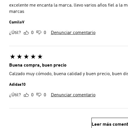
excelente me encanta la marca. llevo varios años fiel a la marca sobre todo por la duración del producto respecto a otras
marcas
CamiloV
¿Útil?
0
0
Denunciar comentario
Buena compra, buen precio
Calzado muy cómodo, buena calidad y buen precio, buen di
Adidas10
¿Útil?
0
0
Denunciar comentario
Leer más coment