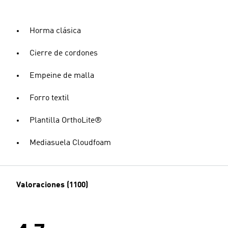
Horma clásica
Cierre de cordones
Empeine de malla
Forro textil
Plantilla OrthoLite®
Mediasuela Cloudfoam
Valoraciones (1100)