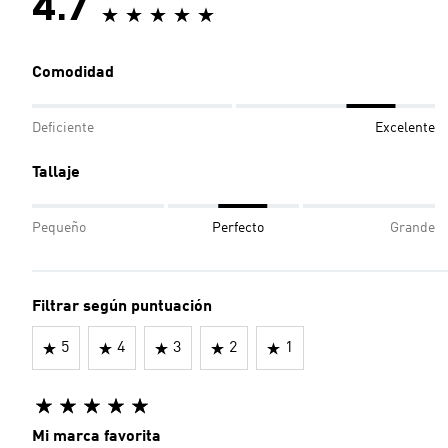
4.7
Comodidad
Deficiente
Excelente
Tallaje
Pequeño
Perfecto
Grande
Filtrar según puntuación
5
4
3
2
1
Mi marca favorita