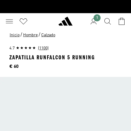
1
/
/
Inicio
Hombre
Calzado
4.7
(1100)
ZAPATILLA RUNFALCON 5 RUNNING
Precio
€ 60