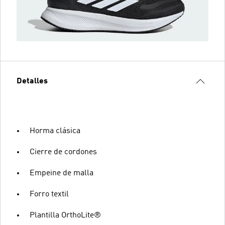
Detalles
Horma clásica
Cierre de cordones
Empeine de malla
Forro textil
Plantilla OrthoLite®