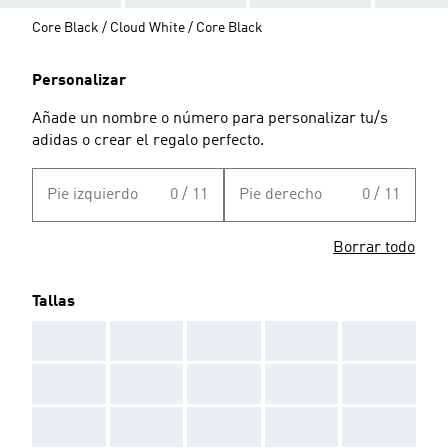
Core Black / Cloud White / Core Black
Personalizar
Añade un nombre o número para personalizar tu/s
adidas o crear el regalo perfecto.
Pie izquierdo
0 / 11
Pie derecho
0 / 11
Borrar todo
Tallas
AAA
AAA
AAA
AAA
AAA
AAA
AAA
AAA
AAA
AAA
AAA
AAA
AAA
AAA
AAA