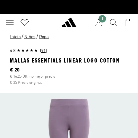
1
/
/
Inicio
Niños
Ropa
4.8
(91)
MALLAS ESSENTIALS LINEAR LOGO COTTON
Precio actual
€ 20
€ 16,25 Último mejor precio
€ 25 Precio original