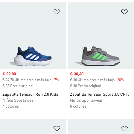
Añadir a la lista de deseos
Añ
Precio de venta
€ 22,80
Precio de venta
€ 30,40
€ 24,70 Último precio más bajo
-7%
Descuento
€ 38 Último precio más bajo
-20%
Descu
€ 38 Precio original
€ 38 Precio original
Zapatilla Tensaur Run 2.0 Kids
Zapatilla Tensaur Sport 3.0 CF K
Niños Sportswear
Niños Sportswear
4 colores
8 colores
Añadir a la lista de deseos
Añ