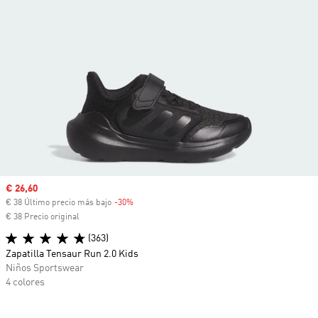
Precio de venta
€ 26,60
€ 38 Último precio más bajo
-30%
Descuento
€ 38 Precio original
(363)
Zapatilla Tensaur Run 2.0 Kids
Niños Sportswear
4 colores