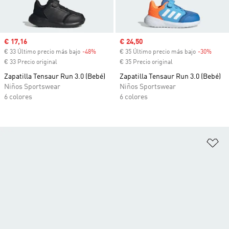
Precio de venta
€ 17,16
Precio de venta
€ 24,50
€ 33 Último precio más bajo
-48%
Descuento
€ 35 Último precio más bajo
-30%
Descu
€ 33 Precio original
€ 35 Precio original
Zapatilla Tensaur Run 3.0 (Bebé)
Zapatilla Tensaur Run 3.0 (Bebé)
Niños Sportswear
Niños Sportswear
6 colores
6 colores
Añ