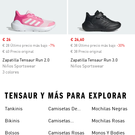
Precio de venta
€ 26
Precio de venta
€ 26,60
€ 28 Último precio más bajo
-7%
Descuento
€ 38 Último precio más bajo
-30%
Descu
€ 40 Precio original
€ 38 Precio original
Zapatilla Tensaur Run 2.0
Zapatilla Tensaur Run 3.0
Niños Sportswear
Niños Sportswear
3 colores
TENSAUR Y MÁS PARA EXPLORAR
Tankinis
Camisetas De
Mochilas Negras
Manga Larga
Bikinis
Camisetas
Mochilas Rosas
Naranjas
Bolsos
Camisetas Rosas
Monos Y Bodies