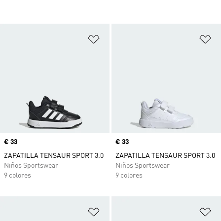
Añadir a la lista de deseos
Añ
Precio
€ 33
Precio
€ 33
ZAPATILLA TENSAUR SPORT 3.0
ZAPATILLA TENSAUR SPORT 3.0
Niños Sportswear
Niños Sportswear
9 colores
9 colores
Añadir a la lista de deseos
Añ