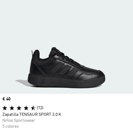
Precio
€ 40
(72)
Zapatilla TENSAUR SPORT 3.0 K
Niños Sportswear
5 colores