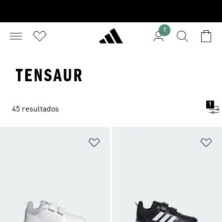
1
TENSAUR
1
45 resultados
Añadir a la lista de deseos
Añ