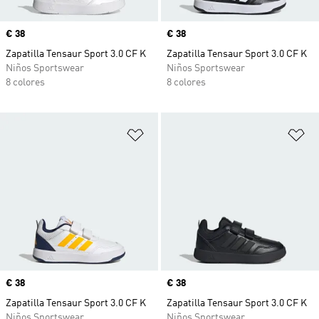
Precio
€ 38
Precio
€ 38
Zapatilla Tensaur Sport 3.0 CF K
Zapatilla Tensaur Sport 3.0 CF K
Niños Sportswear
Niños Sportswear
8 colores
8 colores
Añadir a la lista de deseos
Añ
Precio
€ 38
Precio
€ 38
Zapatilla Tensaur Sport 3.0 CF K
Zapatilla Tensaur Sport 3.0 CF K
Niños Sportswear
Niños Sportswear