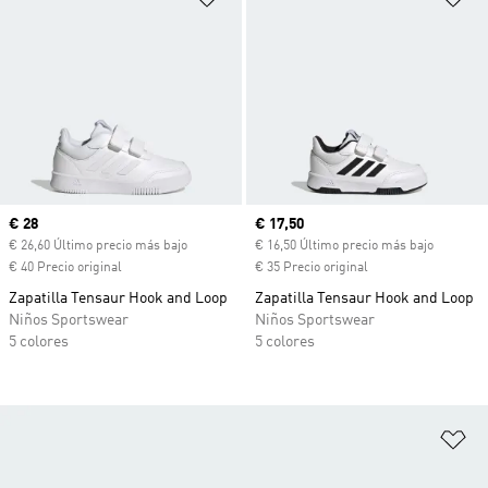
Precio actual
€ 28
Precio actual
€ 17,50
€ 26,60 Último precio más bajo
€ 16,50 Último precio más bajo
€ 40 Precio original
€ 35 Precio original
Zapatilla Tensaur Hook and Loop
Zapatilla Tensaur Hook and Loop
Niños Sportswear
Niños Sportswear
5 colores
5 colores
Añ