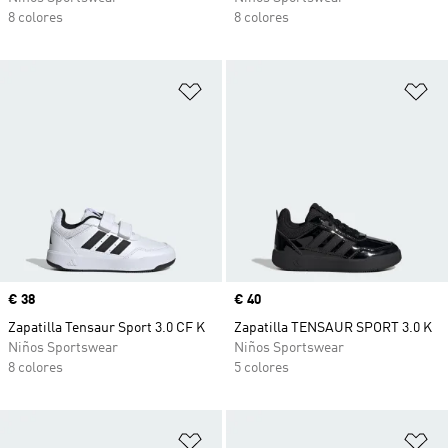
8 colores
8 colores
Añadir a la lista de deseos
Añ
Precio
€ 38
Precio
€ 40
Zapatilla Tensaur Sport 3.0 CF K
Zapatilla TENSAUR SPORT 3.0 K
Niños Sportswear
Niños Sportswear
8 colores
5 colores
Añadir a la lista de deseos
Añ