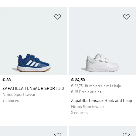
Añadir a la lista de deseos
Añ
Precio
€ 33
Precio actual
€ 24,50
€ 22,75 Último precio más bajo
ZAPATILLA TENSAUR SPORT 3.0
€ 35 Precio original
Niños Sportswear
9 colores
Zapatilla Tensaur Hook and Loop
Niños Sportswear
5 colores
Añadir a la lista de deseos
Añ