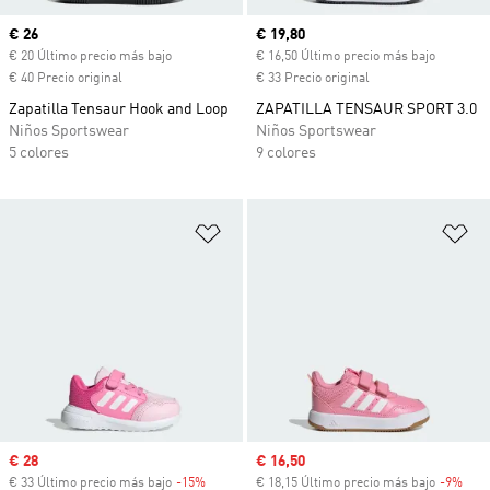
Precio actual
€ 26
Precio actual
€ 19,80
€ 20 Último precio más bajo
€ 16,50 Último precio más bajo
€ 40 Precio original
€ 33 Precio original
Zapatilla Tensaur Hook and Loop
ZAPATILLA TENSAUR SPORT 3.0
Niños Sportswear
Niños Sportswear
5 colores
9 colores
Añadir a la lista de deseos
Añ
Precio de venta
€ 28
Precio de venta
€ 16,50
€ 33 Último precio más bajo
-15%
Descuento
€ 18,15 Último precio más bajo
-9%
Desc