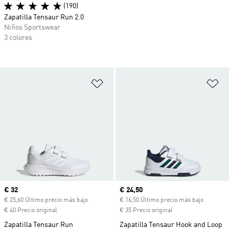
(190)
Zapatilla Tensaur Run 2.0
Niños Sportswear
3 colores
Añadir a la lista de deseos
Añ
Precio actual
€ 32
Precio actual
€ 24,50
€ 25,60 Último precio más bajo
€ 16,50 Último precio más bajo
€ 40 Precio original
€ 35 Precio original
Zapatilla Tensaur Run
Zapatilla Tensaur Hook and Loop