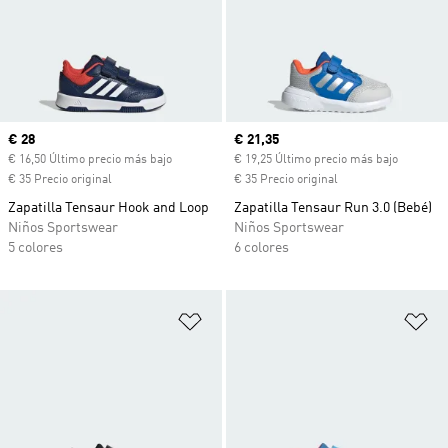
Precio actual
€ 28
Precio actual
€ 21,35
€ 16,50 Último precio más bajo
€ 19,25 Último precio más bajo
€ 35 Precio original
€ 35 Precio original
Zapatilla Tensaur Hook and Loop
Zapatilla Tensaur Run 3.0 (Bebé)
Niños Sportswear
Niños Sportswear
5 colores
6 colores
Añadir a la lista de deseos
Añ