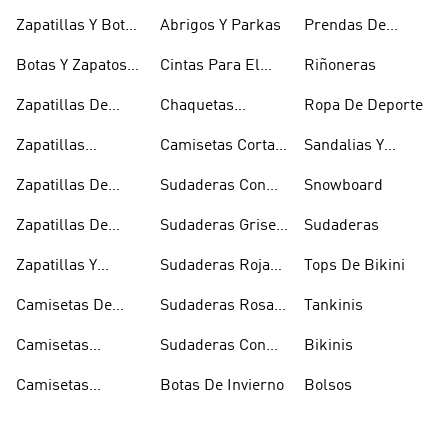
Zapatilllas
Zapatillas Y Botas
Abrigos Y Parkas
Prendas De
Doradas
Rojas
Compresión
Botas Y Zapatos
Cintas Para El
Riñoneras
Rosas
Pelo Y Viseras
Zapatillas De
Chaquetas
Ropa De Deporte
Rugby
Cortavientos
Zapatillas
Camisetas Cortas
Sandalias Y
Senderismo
Y Crop Tops
Chanclas Blancas
Zapatillas De
Sudaderas Con
Snowboard
Skate
Capucha Azules
Zapatillas De
Sudaderas Grises
Sudaderas
Tenis
Con Capucha
Zapatillas Y
Sudaderas Rojas
Tops De Bikini
Calzado Verde
Con Capucha
Camisetas De
Sudaderas Rosas
Tankinis
Tirantes
Con Capucha
Camisetas
Sudaderas Con
Bikinis
Estampadas
Capucha Verde
Camisetas
Botas De Invierno
Bolsos
Blancas