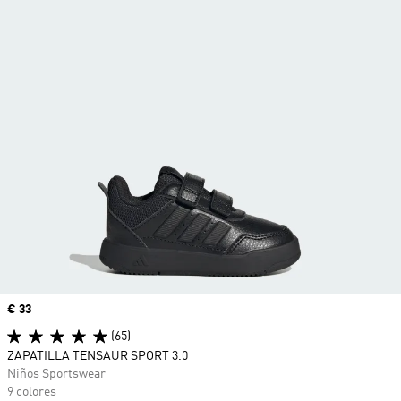
Precio
€ 33
(65)
ZAPATILLA TENSAUR SPORT 3.0
Niños Sportswear
9 colores