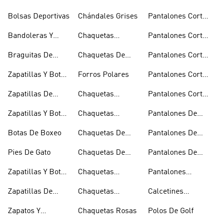
Bolsas Deportivas
Chándales Grises
Pantalones Cortos
De Baloncesto
Bandoleras Y
Chaquetas
Pantalones Cortos
Bolsas De
Bomber Y Abrigos
Blancos
Braguitas De
Chaquetas De
Pantalones Cortos
Hombro
Acolchados
Bikini Y Tankini
Invierno
De Golf
Zapatillas Y Botas
Forros Polares
Pantalones Cortos
Azules
Negros
Zapatillas De
Chaquetas
Pantalones Cortos
Baloncesto
Técnicas
Por La Rodilla
Zapatillas Y Botas
Chaquetas
Pantalones De
Blancas
Blancas
Chándal
Botas De Boxeo
Chaquetas De
Pantalones De
Esquí
Esquí
Pies De Gato
Chaquetas De
Pantalones De
Golf
Golf
Zapatillas Y Botas
Chaquetas
Pantalones
Gore-tex
Impermeables
Negros
Zapatillas De
Chaquetas
Calcetines
Halterofilia
Marrones
Invisibles
Zapatos Y
Chaquetas Rosas
Polos De Golf