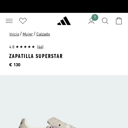
1
/
/
Inicio
Mujer
Calzado
4.8
(44)
ZAPATILLA SUPERSTAR
Precio
€ 130