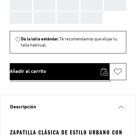
AAA
AAA
AAA
AAA
AAA
AAA
AAA
AAA
AAA
Da la talla estándar.
Te recomendamos que elijas tu
talla habitual.
Añadir al carrito
Descripción
ZAPATILLA CLÁSICA DE ESTILO URBANO CON