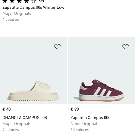
(69)
Zapatilla Campus 00s Winter Low
Mujer Originals
4 colores
Añadir a la lista de deseos
Añ
Precio
€ 40
Precio
€ 90
CHANCLA CAMPUS 00S
Zapatilla Campus 00s
Mujer Originals
Niños Originals
4 colores
13 colores