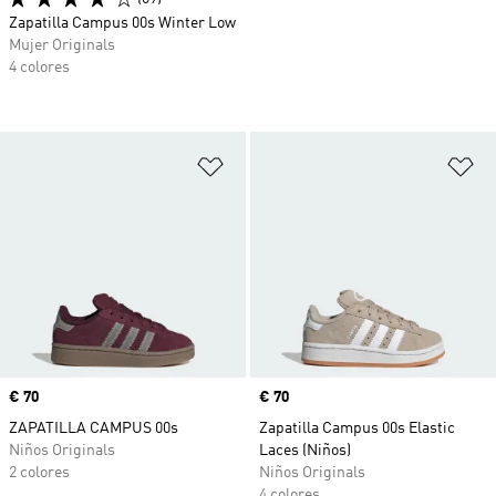
Zapatilla Campus 00s Winter Low
Mujer Originals
4 colores
Añadir a la lista de deseos
Añ
Precio
€ 70
Precio
€ 70
ZAPATILLA CAMPUS 00s
Zapatilla Campus 00s Elastic
Niños Originals
Laces (Niños)
2 colores
Niños Originals
4 colores