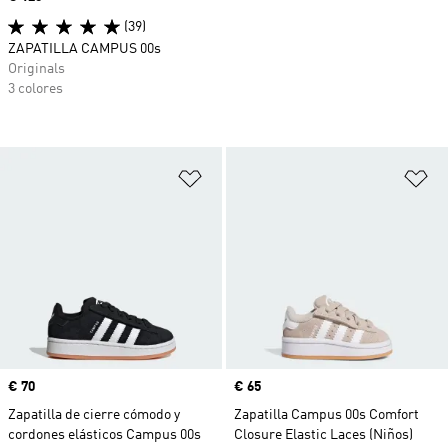
(39)
ZAPATILLA CAMPUS 00s
Originals
3 colores
Añadir a la lista de deseos
Añ
Precio
€ 70
Precio
€ 65
Zapatilla de cierre cómodo y
Zapatilla Campus 00s Comfort
cordones elásticos Campus 00s
Closure Elastic Laces (Niños)