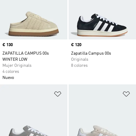
Precio
€ 130
Precio
€ 120
ZAPATILLA CAMPUS 00s
Zapatilla Campus 00s
WINTER LOW
Originals
Mujer Originals
8 colores
4 colores
Nuevo
Añadir a la lista de deseos
Añ