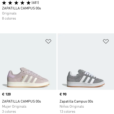
(681)
ZAPATILLA CAMPUS 00s
Originals
8 colores
Añadir a la lista de deseos
Añ
Precio
€ 120
Precio
€ 90
ZAPATILLA CAMPUS 00s
Zapatilla Campus 00s
Mujer Originals
Niños Originals
3 colores
13 colores