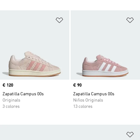
Añadir a la lista de deseos
Añ
Precio
€ 120
Precio
€ 90
Zapatilla Campus 00s
Zapatilla Campus 00s
Originals
Niños Originals
3 colores
13 colores
Añ