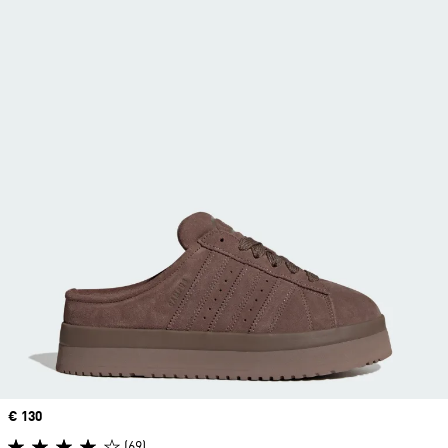
Precio
€ 130
(69)