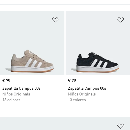
Añadir a la lista de deseos
Añ
Precio
€ 90
Precio
€ 90
Zapatilla Campus 00s
Zapatilla Campus 00s
Niños Originals
Niños Originals
13 colores
13 colores
Añ