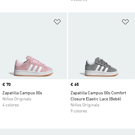
Añadir a la lista de deseos
Añ
Precio
€ 70
Precio
€ 65
Zapatilla Campus 00s
Zapatilla Campus 00s Comfort
Niños Originals
Closure Elastic Lace (Bebé)
4 colores
Niños Originals
9 colores