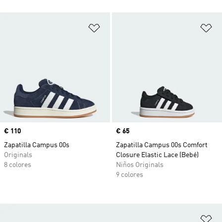
Añadir a la lista de deseos
Añ
Precio
€ 110
Precio
€ 65
Zapatilla Campus 00s
Zapatilla Campus 00s Comfort
Originals
Closure Elastic Lace (Bebé)
8 colores
Niños Originals
9 colores
Añ