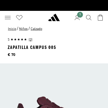
1
/
/
Inicio
Niños
Calzado
5
(2)
ZAPATILLA CAMPUS 00S
Precio
€ 70