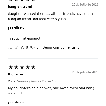
25 de julio de 2026
bang on trend
daughter wanted them as all her friends have them.
bang on trend and look very stylish.
geordiestu
Traducir al español
¿Útil?
0
0
Denunciar comentario
25 de julio de 2026
Big laces
Color:
Sesame / Aurora Coffee / Gum
My daughters opinion was, she loved them and bang
on trend.
geordiestu