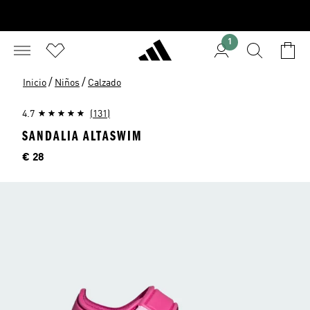
1
/
/
Inicio
Niños
Calzado
4.7
(131)
SANDALIA ALTASWIM
Precio
€ 28