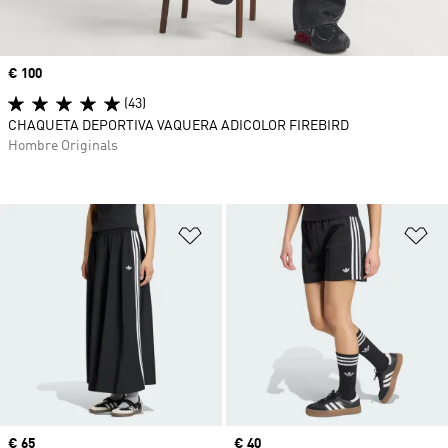
Precio
€ 100
(43)
CHAQUETA DEPORTIVA VAQUERA ADICOLOR FIREBIRD
Hombre Originals
Añadir a la lista de deseos
Añ
Precio
€ 65
Precio
€ 40