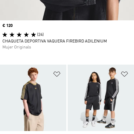
Precio
€ 120
(24)
CHAQUETA DEPORTIVA VAQUERA FIREBIRD ADILENIUM
Mujer Originals
Añadir a la lista de deseos
Añ