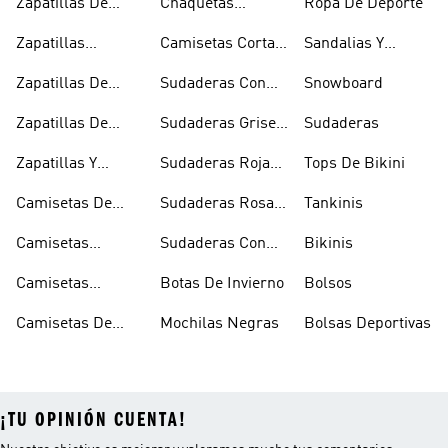
Zapatillas De
Chaquetas
Ropa De Deporte
Rugby
Cortavientos
Zapatillas
Camisetas Cortas
Sandalias Y
Senderismo
Y Crop Tops
Chanclas Blancas
Zapatillas De
Sudaderas Con
Snowboard
Skate
Capucha Azules
Zapatillas De
Sudaderas Grises
Sudaderas
Tenis
Con Capucha
Zapatillas Y
Sudaderas Rojas
Tops De Bikini
Calzado Verde
Con Capucha
Camisetas De
Sudaderas Rosas
Tankinis
Tirantes
Con Capucha
Camisetas
Sudaderas Con
Bikinis
Estampadas
Capucha Verde
Camisetas
Botas De Invierno
Bolsos
Blancas
Camisetas De
Mochilas Negras
Bolsas Deportivas
Manga Larga
¡TU OPINIÓN CUENTA!