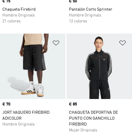
Precio
€ 75
Precio
€ 50
Chaqueta Firebird
Pantalón Corto Sprinter
Hombre Originals
Hombre Originals
21 colores
12 colores
Añadir a la lista de deseos
Añ
Precio
€ 70
Precio
€ 85
JORT VAQUERO FIREBIRD
CHAQUETA DEPORTIVA DE
ADICOLOR
PUNTO CON GANCHILLO
Hombre Originals
FIREBIRD
Mujer Originals