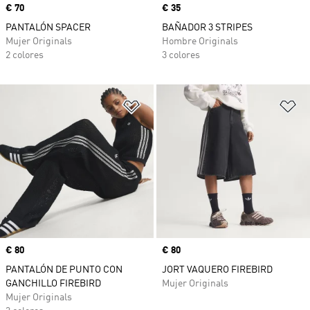
Precio
€ 70
Precio
€ 35
PANTALÓN SPACER
BAÑADOR 3 STRIPES
Mujer Originals
Hombre Originals
2 colores
3 colores
Añadir a la lista de deseos
Añ
Precio
€ 80
Precio
€ 80
PANTALÓN DE PUNTO CON
JORT VAQUERO FIREBIRD
GANCHILLO FIREBIRD
Mujer Originals
Mujer Originals