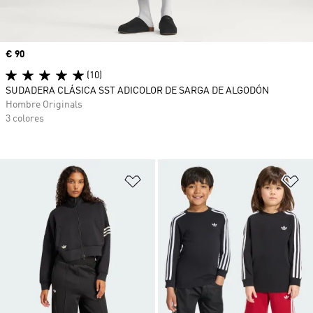
Precio
€ 90
(10)
SUDADERA CLÁSICA SST ADICOLOR DE SARGA DE ALGODÓN
Hombre Originals
3 colores
Añadir a la lista de deseos
Añ