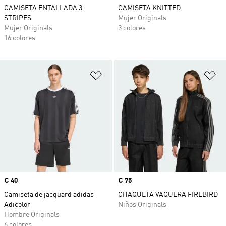
CAMISETA ENTALLADA 3
CAMISETA KNITTED
STRIPES
Mujer Originals
Mujer Originals
3 colores
16 colores
Añadir a la lista de deseos
Añ
Precio
€ 40
Precio
€ 75
Camiseta de jacquard adidas
CHAQUETA VAQUERA FIREBIRD
Adicolor
Niños Originals
Hombre Originals
6 colores