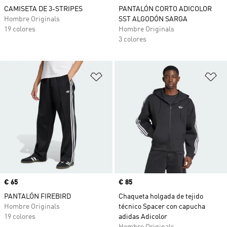
CAMISETA DE 3-STRIPES
PANTALÓN CORTO ADICOLOR
Hombre Originals
SST ALGODÓN SARGA
19 colores
Hombre Originals
3 colores
Añadir a la lista de deseos
Añ
Precio
€ 65
Precio
€ 85
PANTALÓN FIREBIRD
Chaqueta holgada de tejido
Hombre Originals
técnico Spacer con capucha
19 colores
adidas Adicolor