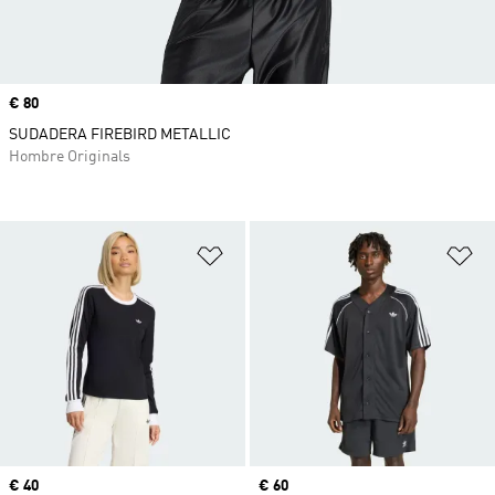
Precio
€ 80
SUDADERA FIREBIRD METALLIC
Hombre Originals
Añadir a la lista de deseos
Añ
Precio
€ 40
Precio
€ 60