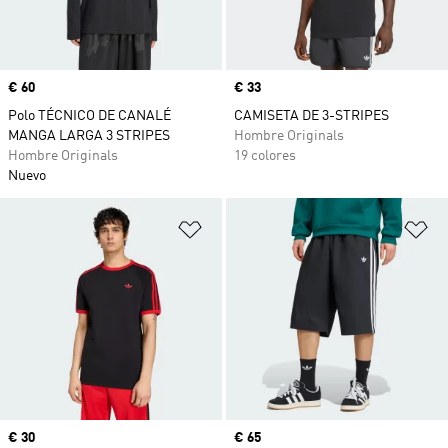
Precio
€ 60
Precio
€ 33
Polo TÉCNICO DE CANALÉ
CAMISETA DE 3-STRIPES
MANGA LARGA 3 STRIPES
Hombre Originals
Hombre Originals
19 colores
Nuevo
Añadir a la lista de deseos
Añ
Precio
€ 30
Precio
€ 65