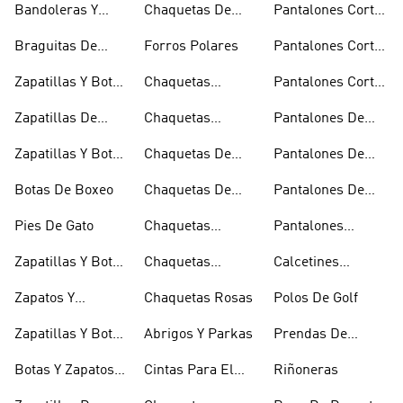
Bandoleras Y
Chaquetas De
Pantalones Cortos
Acolchados
Bolsas De
Invierno
De Golf
Braguitas De
Forros Polares
Pantalones Cortos
Hombro
Bikini Y Tankini
Negros
Zapatillas Y Botas
Chaquetas
Pantalones Cortos
Azules
Técnicas
Por La Rodilla
Zapatillas De
Chaquetas
Pantalones De
Baloncesto
Blancas
Chándal
Zapatillas Y Botas
Chaquetas De
Pantalones De
Blancas
Esquí
Esquí
Botas De Boxeo
Chaquetas De
Pantalones De
Golf
Golf
Pies De Gato
Chaquetas
Pantalones
Impermeables
Negros
Zapatillas Y Botas
Chaquetas
Calcetines
Gore-tex
Marrones
Invisibles
Zapatos Y
Chaquetas Rosas
Polos De Golf
Zapatilllas
Zapatillas Y Botas
Abrigos Y Parkas
Prendas De
Doradas
Rojas
Compresión
Botas Y Zapatos
Cintas Para El
Riñoneras
Rosas
Pelo Y Viseras