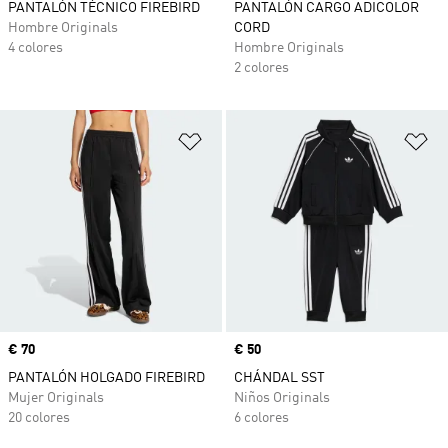
PANTALÓN TÉCNICO FIREBIRD
PANTALÓN CARGO ADICOLOR
Hombre Originals
CORD
4 colores
Hombre Originals
2 colores
Añadir a la lista de deseos
Añ
Precio
€ 70
Precio
€ 50
PANTALÓN HOLGADO FIREBIRD
CHÁNDAL SST
Mujer Originals
Niños Originals
20 colores
6 colores