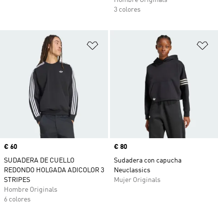
Hombre Originals
3 colores
Añadir a la lista de deseos
Añ
Precio
€ 60
Precio
€ 80
SUDADERA DE CUELLO
Sudadera con capucha
REDONDO HOLGADA ADICOLOR 3
Neuclassics
STRIPES
Mujer Originals
Hombre Originals
6 colores