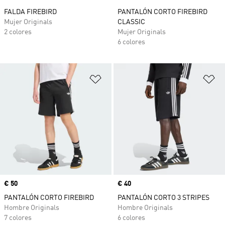
FALDA FIREBIRD
PANTALÓN CORTO FIREBIRD
Mujer Originals
CLASSIC
2 colores
Mujer Originals
6 colores
Añadir a la lista de deseos
Añ
Precio
€ 50
Precio
€ 40
PANTALÓN CORTO FIREBIRD
PANTALÓN CORTO 3 STRIPES
Hombre Originals
Hombre Originals
7 colores
6 colores