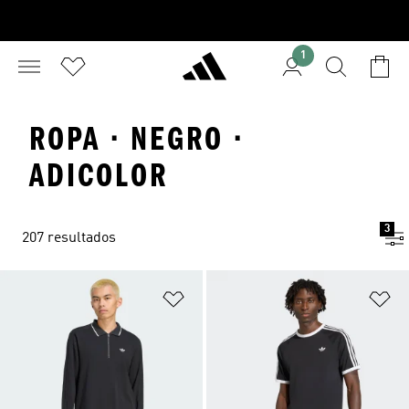
1
ROPA · NEGRO ·
ADICOLOR
3
207 resultados
Añadir a la lista de deseos
Añ