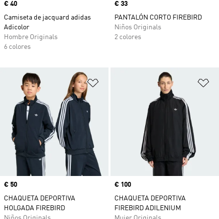
Precio
€ 40
Precio
€ 33
Camiseta de jacquard adidas
PANTALÓN CORTO FIREBIRD
Adicolor
Niños Originals
Hombre Originals
2 colores
6 colores
Añadir a la lista de deseos
Añ
Precio
€ 50
Precio
€ 100
CHAQUETA DEPORTIVA
CHAQUETA DEPORTIVA
HOLGADA FIREBIRD
FIREBIRD ADILENIUM
Niños Originals
Mujer Originals