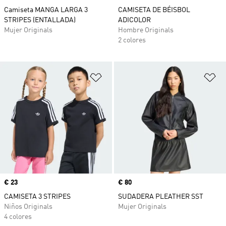
Camiseta MANGA LARGA 3
CAMISETA DE BÉISBOL
STRIPES (ENTALLADA)
ADICOLOR
Mujer Originals
Hombre Originals
2 colores
Añadir a la lista de deseos
Añ
Precio
€ 23
Precio
€ 80
CAMISETA 3 STRIPES
SUDADERA PLEATHER SST
Niños Originals
Mujer Originals
4 colores