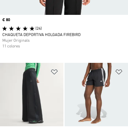
Precio
€ 80
(24)
CHAQUETA DEPORTIVA HOLGADA FIREBIRD
Mujer Originals
11 colores
Añadir a la lista de deseos
Añ