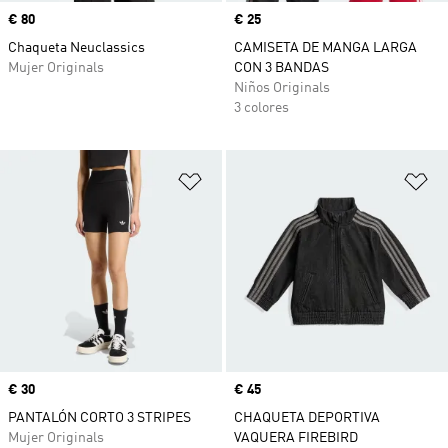
Precio
€ 80
Precio
€ 25
Chaqueta Neuclassics
CAMISETA DE MANGA LARGA
Mujer Originals
CON 3 BANDAS
Niños Originals
3 colores
Añadir a la lista de deseos
Añ
Precio
€ 30
Precio
€ 45
PANTALÓN CORTO 3 STRIPES
CHAQUETA DEPORTIVA
Mujer Originals
VAQUERA FIREBIRD