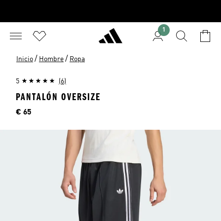
1
/
/
Inicio
Hombre
Ropa
5
(6)
PANTALÓN OVERSIZE
Precio
€ 65