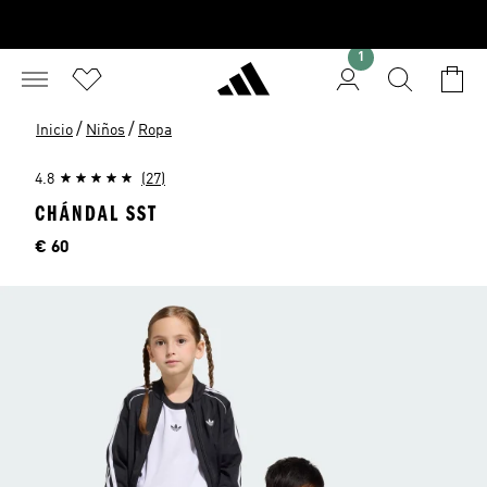
1
/
/
Inicio
Niños
Ropa
4.8
(27)
CHÁNDAL SST
Precio
€ 60