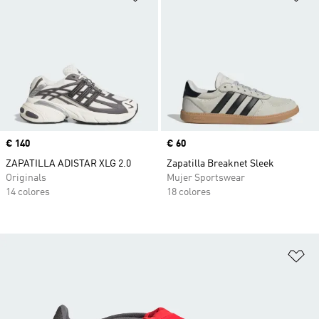
Precio
€ 140
Precio
€ 60
ZAPATILLA ADISTAR XLG 2.0
Zapatilla Breaknet Sleek
Originals
Mujer Sportswear
14 colores
18 colores
Añ