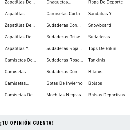
Zapatillas De
Chaquetas
Ropa De Deporte
Rugby
Cortavientos
Zapatillas
Camisetas Cortas
Sandalias Y
Senderismo
Y Crop Tops
Chanclas Blancas
Zapatillas De
Sudaderas Con
Snowboard
Skate
Capucha Azules
Zapatillas De
Sudaderas Grises
Sudaderas
Tenis
Con Capucha
Zapatillas Y
Sudaderas Rojas
Tops De Bikini
Calzado Verde
Con Capucha
Camisetas De
Sudaderas Rosas
Tankinis
Tirantes
Con Capucha
Camisetas
Sudaderas Con
Bikinis
Estampadas
Capucha Verde
Camisetas
Botas De Invierno
Bolsos
Blancas
Camisetas De
Mochilas Negras
Bolsas Deportivas
Manga Larga
¡TU OPINIÓN CUENTA!