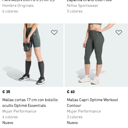
PANTALÓN CORTO 3 STRIPES
Zapatilla Grand Court 00s
Hombre Originals
Niños Sportswear
6 colores
5 colores
Añadir a la lista de deseos
Añ
Precio
€ 35
Precio
€ 60
Mallas cortas 17 cm con bolsillo
Mallas Capri Optime Workout
oculto Optimé Essentials
Contour
Mujer Performance
Mujer Performance
4 colores
3 colores
Nuevo
Nuevo