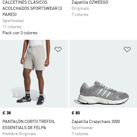
CALCETINES CLÁSICOS
Zapatilla OZWEEGO
ACOLCHADOS SPORTSWEAR (3
Originals
PARES)
7 colores
Sportswear
11 colores
Pack con 3 colores
Añadir a la lista de deseos
Añ
Precio
€ 38
Precio
€ 80
PANTALÓN CORTO TREFOIL
Zapatilla Crazychaos 2000
ESSENTIALS DE FELPA
Sportswear
Hombre Originals
7 colores