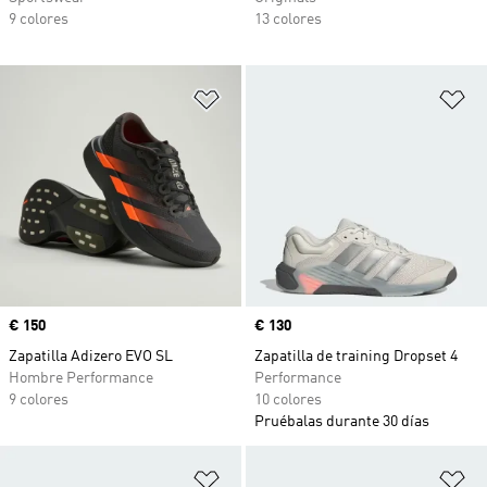
9 colores
13 colores
Añadir a la lista de deseos
Añ
Precio
€ 150
Precio
€ 130
Zapatilla Adizero EVO SL
Zapatilla de training Dropset 4
Hombre Performance
Performance
9 colores
10 colores
Pruébalas durante 30 días
Añadir a la lista de deseos
Añ