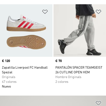
Añadir a la lista de deseos
Añ
Precio
€ 120
Precio
€ 70
Zapatilla Liverpool FC Handball
PANTALÓN SPACER TEAMGEIST
Spezial
26 CUTLINE OPEN HEM
Originals
Hombre Originals
47 colores
2 colores
Nuevo
Añ