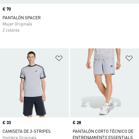
Precio
€ 70
PANTALÓN SPACER
Mujer Originals
2 colores
Añadir a la lista de deseos
Añ
Precio
€ 33
Precio
€ 28
CAMISETA DE 3-STRIPES
PANTALÓN CORTO TÉCNICO DE
Hombre Originals
ENTRENAMIENTO ESSENTIALS