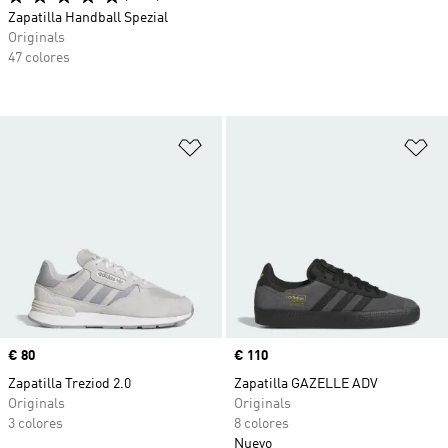
Zapatilla Handball Spezial
Originals
47 colores
Añadir a la lista de deseos
Añ
Precio
€ 80
Precio
€ 110
Zapatilla Treziod 2.0
Zapatilla GAZELLE ADV
Originals
Originals
3 colores
8 colores
Nuevo