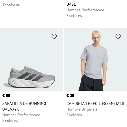
19 colores
BASE
Hombre Performance
6 colores
Añadir a la lista de deseos
Añ
Precio
€ 55
Precio
€ 25
ZAPATILLA DE RUNNING
CAMISETA TREFOIL ESSENTIALS
GALAXY 8
Hombre Originals
Hombre Performance
6 colores
8 colores