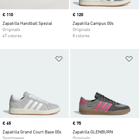
Precio
€ 110
Precio
€ 120
Zapatilla Handball Spezial
Zapatilla Campus 00s
Originals
Originals
47 colores
8 colores
Añadir a la lista de deseos
Añ
Precio
€ 65
Precio
€ 75
Zapatilla Grand Court Base 00s
Zapatilla GLENBURN
Sportswear
Originals