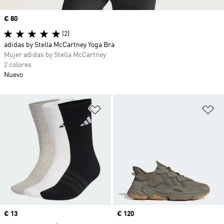
Precio
€ 80
(2)
adidas by Stella McCartney Yoga Bra
Mujer adidas by Stella McCartney
2 colores
Nuevo
Añadir a la lista de deseos
Añ
Precio
€ 13
Precio
€ 120