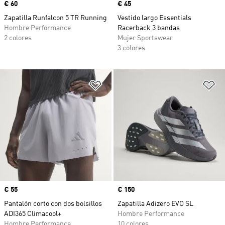
Precio
€ 60
Precio
€ 45
Zapatilla Runfalcon 5 TR Running
Vestido largo Essentials
Hombre Performance
Racerback 3 bandas
2 colores
Mujer Sportswear
3 colores
Añadir a la lista de deseos
Añ
Precio
€ 55
Precio
€ 150
Pantalón corto con dos bolsillos
Zapatilla Adizero EVO SL
ADI365 Climacool+
Hombre Performance
Hombre Performance
10 colores