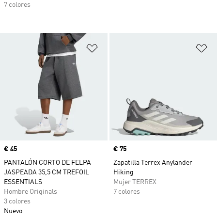
7 colores
Añadir a la lista de deseos
Añ
Precio
€ 45
Precio
€ 75
PANTALÓN CORTO DE FELPA
Zapatilla Terrex Anylander
JASPEADA 35,5 CM TREFOIL
Hiking
ESSENTIALS
Mujer TERREX
Hombre Originals
7 colores
3 colores
Nuevo