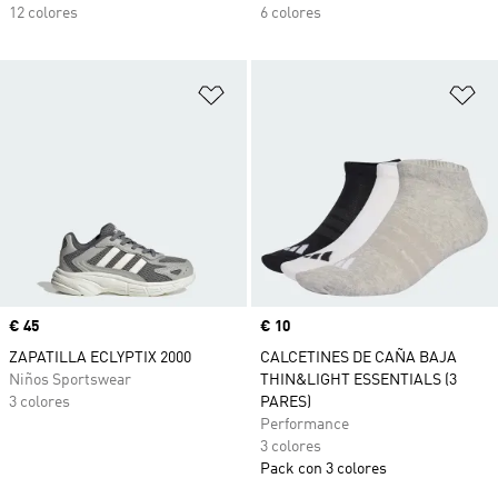
12 colores
6 colores
Añadir a la lista de deseos
Añ
Precio
€ 45
Precio
€ 10
ZAPATILLA ECLYPTIX 2000
CALCETINES DE CAÑA BAJA
Niños Sportswear
THIN&LIGHT ESSENTIALS (3
3 colores
PARES)
Performance
3 colores
Pack con 3 colores