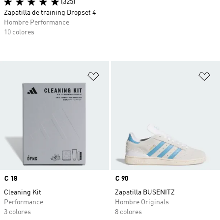
(325)
Zapatilla de training Dropset 4
Hombre Performance
10 colores
Añadir a la lista de deseos
Añ
Precio
€ 18
Precio
€ 90
Cleaning Kit
Zapatilla BUSENITZ
Performance
Hombre Originals
3 colores
8 colores