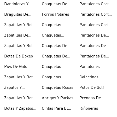
Bomber Y Abrigos
Blancos
Bandoleras Y
Chaquetas De
Pantalones Cortos
Acolchados
Bolsas De
Invierno
De Golf
Braguitas De
Forros Polares
Pantalones Cortos
Hombro
Bikini Y Tankini
Negros
Zapatillas Y Botas
Chaquetas
Pantalones Cortos
Azules
Técnicas
Por La Rodilla
Zapatillas De
Chaquetas
Pantalones De
Baloncesto
Blancas
Chándal
Zapatillas Y Botas
Chaquetas De
Pantalones De
Blancas
Esquí
Esquí
Botas De Boxeo
Chaquetas De
Pantalones De
Golf
Golf
Pies De Gato
Chaquetas
Pantalones
Impermeables
Negros
Zapatillas Y Botas
Chaquetas
Calcetines
Gore-tex
Marrones
Invisibles
Zapatos Y
Chaquetas Rosas
Polos De Golf
Zapatilllas
Zapatillas Y Botas
Abrigos Y Parkas
Prendas De
Doradas
Rojas
Compresión
Botas Y Zapatos
Cintas Para El
Riñoneras
Rosas
Pelo Y Viseras