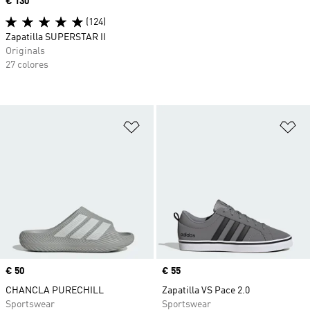
Precio
€ 130
(124)
Zapatilla SUPERSTAR II
Originals
27 colores
Añadir a la lista de deseos
Añ
Precio
€ 50
Precio
€ 55
CHANCLA PURECHILL
Zapatilla VS Pace 2.0
Sportswear
Sportswear