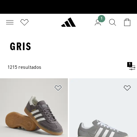
1
GRIS
1
1215 resultados
Añadir a la lista de deseos
Añ