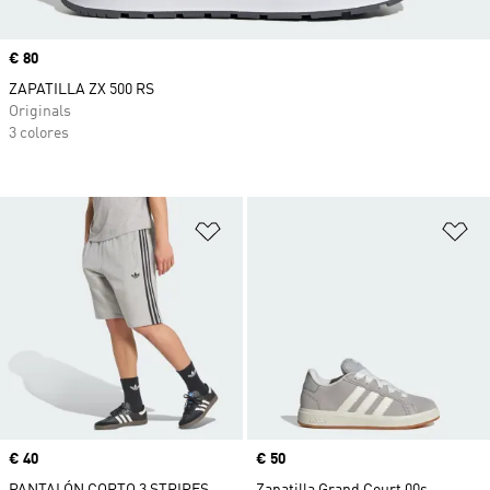
Precio
€ 80
ZAPATILLA ZX 500 RS
Originals
3 colores
Añadir a la lista de deseos
Añ
Precio
€ 40
Precio
€ 50