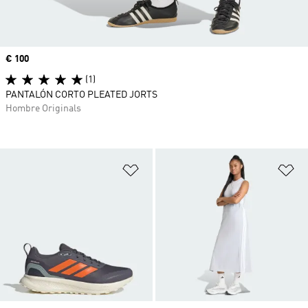
Precio
€ 100
(1)
PANTALÓN CORTO PLEATED JORTS
Hombre Originals
Añadir a la lista de deseos
Añ