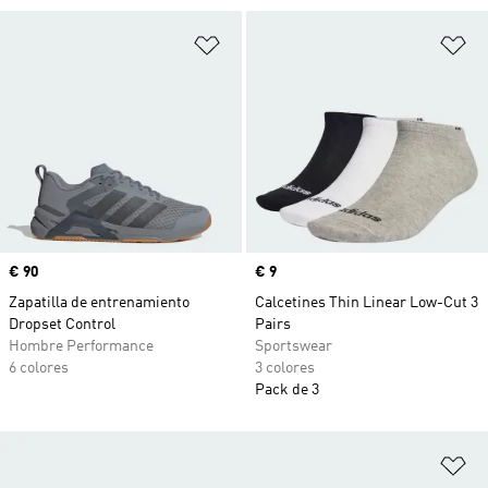
Añadir a la lista de deseos
Añ
Precio
€ 90
Precio
€ 9
Zapatilla de entrenamiento
Calcetines Thin Linear Low-Cut 3
Dropset Control
Pairs
Hombre Performance
Sportswear
6 colores
3 colores
Pack de 3
Añ