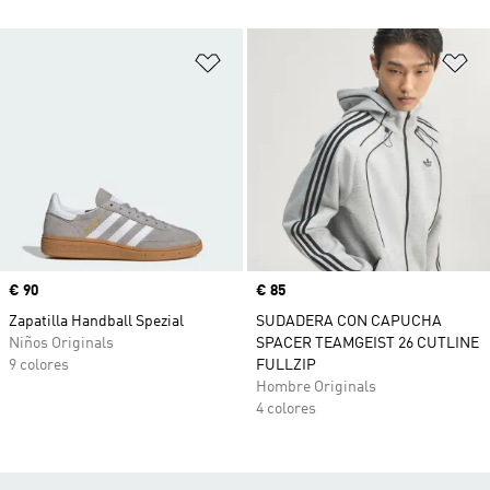
Añadir a la lista de deseos
Añ
Precio
€ 90
Precio
€ 85
Zapatilla Handball Spezial
SUDADERA CON CAPUCHA
Niños Originals
SPACER TEAMGEIST 26 CUTLINE
9 colores
FULLZIP
Hombre Originals
4 colores