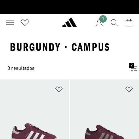
1
BURGUNDY · CAMPUS
2
8 resultados
Añadir a la lista de deseos
Añ