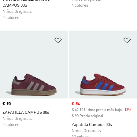
CAMPUS 00S
4 colores
Niños Originals
2 colores
Añadir a la lista de deseos
Añ
Precio
€ 90
Precio de venta
€ 54
€ 62,10 Último precio más bajo
-13%
Des
ZAPATILLA CAMPUS 00s
€ 90 Precio original
Niños Originals
2 colores
Zapatilla Campus 00s
Niños Originals