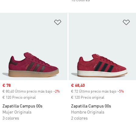
13 colores
Añadir a la lista de deseos
Añ
Precio de venta
€ 78
Precio de venta
€ 68,40
€ 80,40 Último precio más bajo
-2%
Descuento
€ 72 Último precio más bajo
-5%
Descue
€ 120 Precio original
€ 120 Precio original
Zapatilla Campus 00s
Zapatilla Campus 00s
Mujer Originals
Hombre Originals
3 colores
2 colores