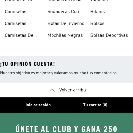
Camisetas De
Sudaderas Rosas
Tankinis
Tirantes
Con Capucha
Camisetas
Sudaderas Con
Bikinis
Estampadas
Capucha Verde
Camisetas
Botas De Invierno
Bolsos
Blancas
Camisetas De
Mochilas Negras
Bolsas Deportivas
Manga Larga
¡TU OPINIÓN CUENTA!
Nuestro objetivo es mejorar y valoramos mucho tus comentarios.
Volver arriba
Iniciar sesión
Tu carrito (0)
ÚNETE AL CLUB Y GANA 250