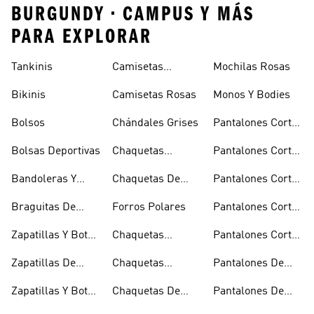
BURGUNDY • CAMPUS Y MÁS
PARA EXPLORAR
Tankinis
Camisetas
Mochilas Rosas
Naranjas
Bikinis
Camisetas Rosas
Monos Y Bodies
Bolsos
Chándales Grises
Pantalones Cortos
De Baloncesto
Bolsas Deportivas
Chaquetas
Pantalones Cortos
Bomber Y Abrigos
Blancos
Bandoleras Y
Chaquetas De
Pantalones Cortos
Acolchados
Bolsas De
Invierno
De Golf
Braguitas De
Forros Polares
Pantalones Cortos
Hombro
Bikini Y Tankini
Negros
Zapatillas Y Botas
Chaquetas
Pantalones Cortos
Azules
Técnicas
Por La Rodilla
Zapatillas De
Chaquetas
Pantalones De
Baloncesto
Blancas
Chándal
Zapatillas Y Botas
Chaquetas De
Pantalones De
Blancas
Esquí
Esquí