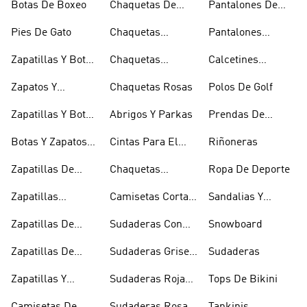
Botas De Boxeo
Chaquetas De
Pantalones De
Golf
Golf
Pies De Gato
Chaquetas
Pantalones
Impermeables
Negros
Zapatillas Y Botas
Chaquetas
Calcetines
Gore-tex
Marrones
Invisibles
Zapatos Y
Chaquetas Rosas
Polos De Golf
Zapatilllas
Zapatillas Y Botas
Abrigos Y Parkas
Prendas De
Doradas
Rojas
Compresión
Botas Y Zapatos
Cintas Para El
Riñoneras
Rosas
Pelo Y Viseras
Zapatillas De
Chaquetas
Ropa De Deporte
Rugby
Cortavientos
Zapatillas
Camisetas Cortas
Sandalias Y
Senderismo
Y Crop Tops
Chanclas Blancas
Zapatillas De
Sudaderas Con
Snowboard
Skate
Capucha Azules
Zapatillas De
Sudaderas Grises
Sudaderas
Tenis
Con Capucha
Zapatillas Y
Sudaderas Rojas
Tops De Bikini
Calzado Verde
Con Capucha