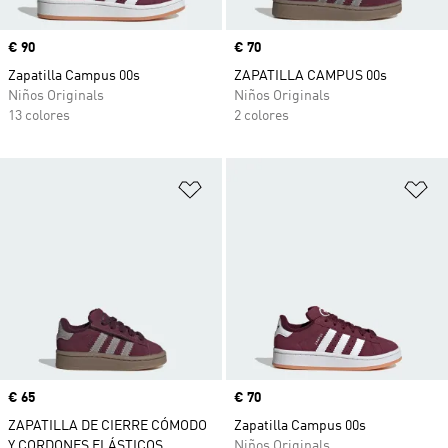
Precio
€ 90
Precio
€ 70
Zapatilla Campus 00s
ZAPATILLA CAMPUS 00s
Niños Originals
Niños Originals
13 colores
2 colores
Añadir a la lista de deseos
Añ
Precio
€ 65
Precio
€ 70
ZAPATILLA DE CIERRE CÓMODO
Zapatilla Campus 00s
Y CORDONES ELÁSTICOS
Niños Originals